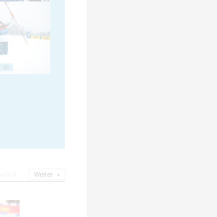
50
urück
Weiter