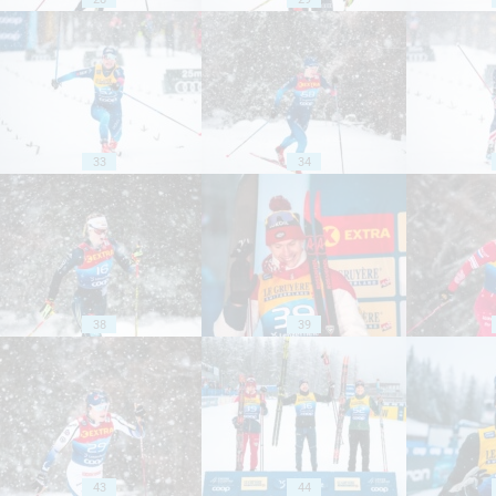
33
34
38
39
43
44