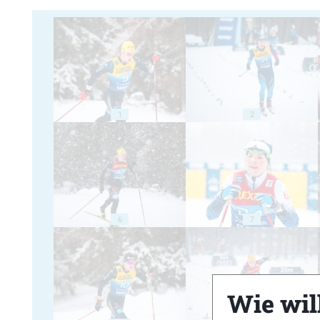
1
2
6
7
Wie will