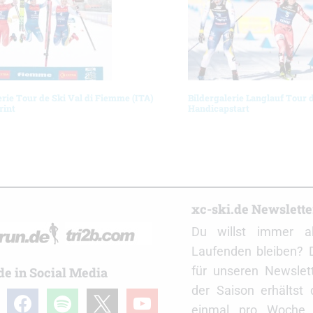
erie Tour de Ski Val di Fiemme (ITA)
Bildergalerie Langlauf Tour 
rint
Handicapstart
r
xc-ski.de Newslett
Du willst immer a
Laufenden bleiben? 
für unseren Newslet
de in Social Media
der Saison erhältst
gram
facebook
spotify
x
youtube
einmal pro Woche d