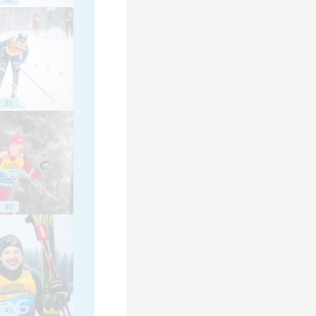
35
40
45