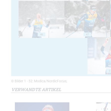
46
47
5
© Bilder 1 - 52: Modica/NordicFocus;
VERWANDTE ARTIKEL