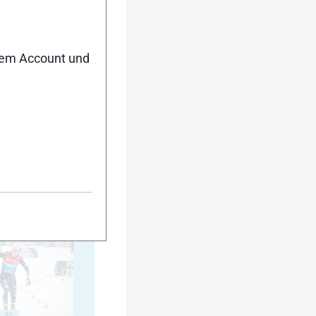
15
nem Account und
20
25
30