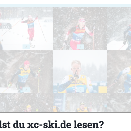
3
4
8
9
st du xc-ski.de lesen?