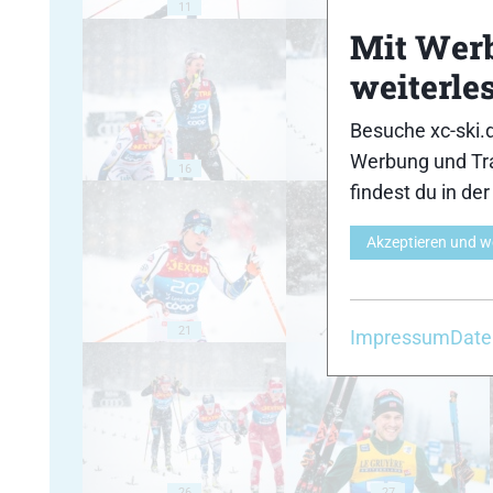
11
12
Mit Wer
weiterle
Besuche xc-ski.
Werbung und Tra
16
17
findest du in de
Akzeptieren und w
21
22
Impressum
Date
26
27