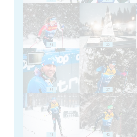
31
32
36
37
41
42