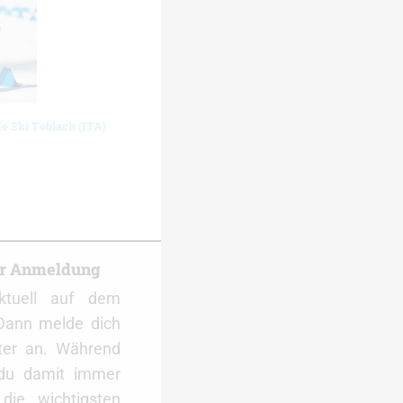
de Ski Toblach (ITA)
er Anmeldung
ktuell auf dem
Dann melde dich
ter an. Während
 du damit immer
ie wichtigsten