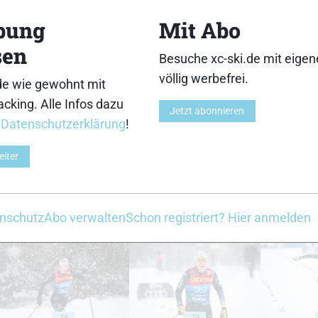
13
14
bung
Mit Abo
sen
Besuche xc-ski.de mit eige
völlig werbefrei.
de wie gewohnt mit
cking. Alle Infos dazu
18
19
Jetzt abonnieren
r
Datenschutzerklärung
!
eiter
23
24
nschutz
Abo verwalten
Schon registriert? Hier anmelden
28
29