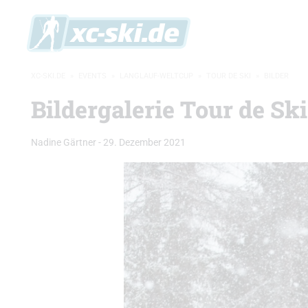
XC-SKI.DE
»
EVENTS
»
LANGLAUF-WELTCUP
»
TOUR DE SKI
»
BILDER
Bildergalerie Tour de Ski
Nadine Gärtner
-
29. Dezember 2021