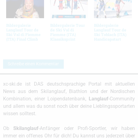
Bildergalerie
Bildergalerie Tour
Bildergalerie
Langlauf Tour de
de Ski Val di
Langlauf Tour de
Ski Val di Fiemme
Fiemme (ITA)
Ski Toblach (ITA)
(ITA) Final Climb
Klassiksprint
Handicapstart
Schreibe einen Kommentar
xc-ski.de ist DAS deutschsprachige Portal mit aktuellen
News aus dem Skilanglauf, Biathlon und der Nordischen
Kombination, einer Loipendatenbank,
Langlauf
-Community
und allem was du sonst noch über deine Lieblingssportarten
wissen solltest.
Ob
Skilanglauf
-Anfänger oder Profi-Sportler, wir haben
immer ein offenes Ohr für dich! Du kannst uns jederzeit über