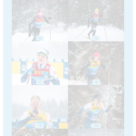
5
6
7
8
9
10