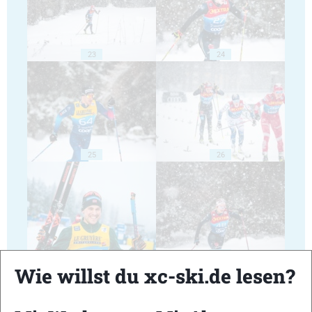
23
24
25
26
27
28
Wie willst du xc-ski.de lesen?