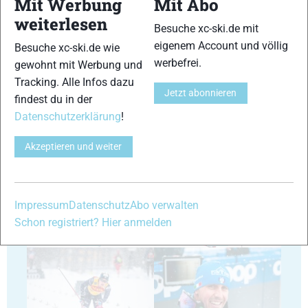
Mit Werbung
Mit Abo
weiterlesen
Besuche xc-ski.de mit
29
30
eigenem Account und völlig
Besuche xc-ski.de wie
werbefrei.
gewohnt mit Werbung und
Tracking. Alle Infos dazu
Jetzt abonnieren
findest du in der
Datenschutzerklärung
!
31
32
Akzeptieren und weiter
Impressum
Datenschutz
Abo verwalten
Schon registriert? Hier anmelden
33
34