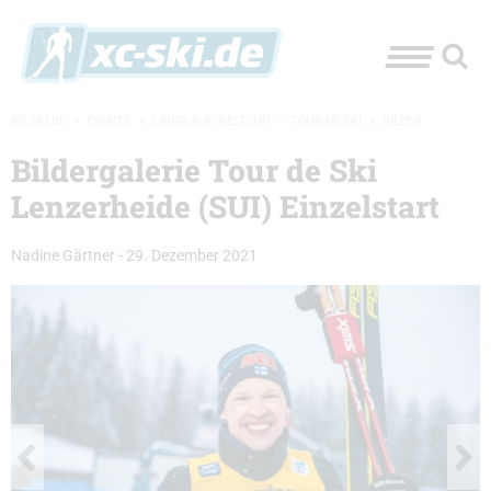
XC-SKI.DE
»
EVENTS
»
LANGLAUF-WELTCUP
»
TOUR DE SKI
»
BILDER
Bildergalerie Tour de Ski
Lenzerheide (SUI) Einzelstart
Nadine Gärtner
-
29. Dezember 2021