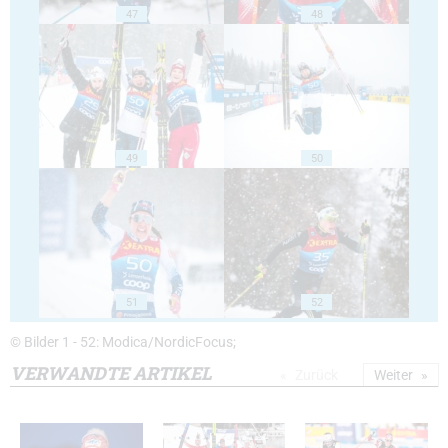
47
48
49
50
51
52
© Bilder 1 - 52: Modica/NordicFocus;
VERWANDTE ARTIKEL
Zurück
Weiter