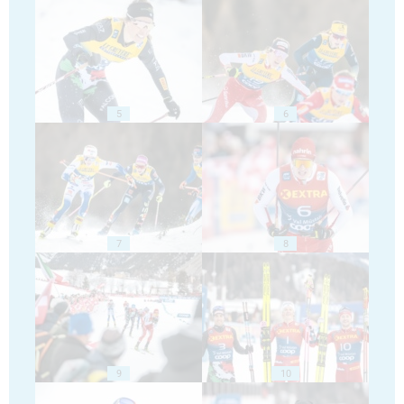
5
6
7
8
9
10