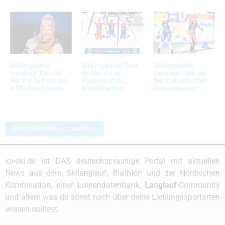
Bildergalerie
Bildergalerie Tour
Bildergalerie
Langlauf Tour de
de Ski Val di
Langlauf Tour de
Ski Val di Fiemme
Fiemme (ITA)
Ski Toblach (ITA)
(ITA) Final Climb
Klassiksprint
Handicapstart
Schreibe einen Kommentar
xc-ski.de ist DAS deutschsprachige Portal mit aktuellen
News aus dem Skilanglauf, Biathlon und der Nordischen
Kombination, einer Loipendatenbank,
Langlauf
-Community
und allem was du sonst noch über deine Lieblingssportarten
wissen solltest.