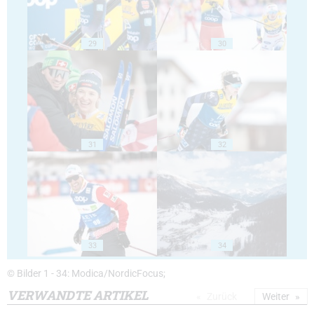
29
30
31
32
33
34
© Bilder 1 - 34: Modica/NordicFocus;
VERWANDTE ARTIKEL
Zurück
Weiter