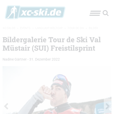
XC-SKI.DE
»
EVENTS
»
LANGLAUF-WELTCUP
»
TOUR DE SKI
»
BILDER
Bildergalerie Tour de Ski Val
Müstair (SUI) Freistilsprint
Nadine Gärtner
-
31. Dezember 2022