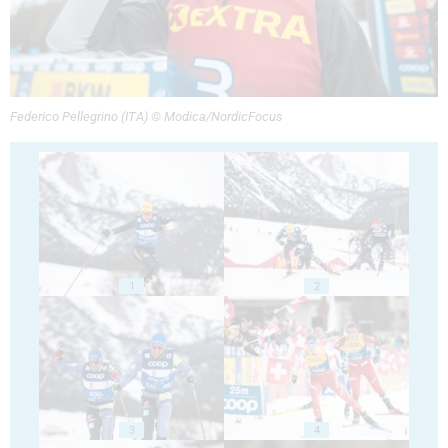
Federico Pellegrino (ITA) © Modica/NordicFocus
1
2
3
4