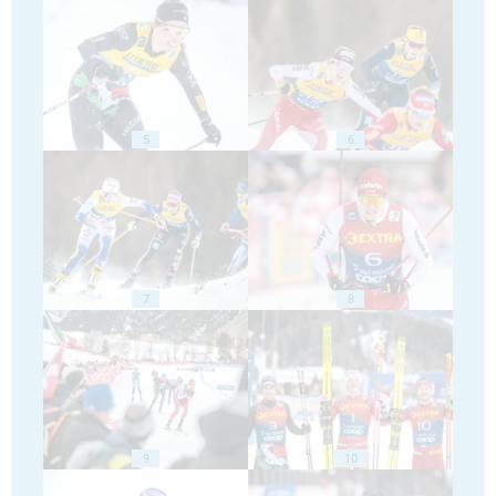
5
6
7
8
9
10