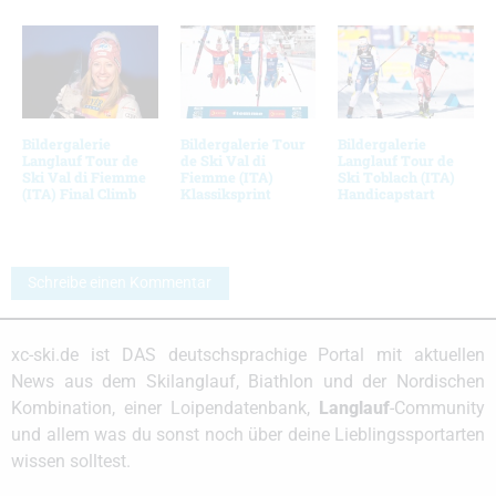
Bildergalerie
Bildergalerie Tour
Bildergalerie
Langlauf Tour de
de Ski Val di
Langlauf Tour de
Ski Val di Fiemme
Fiemme (ITA)
Ski Toblach (ITA)
(ITA) Final Climb
Klassiksprint
Handicapstart
Schreibe einen Kommentar
xc-ski.de ist DAS deutschsprachige Portal mit aktuellen
News aus dem Skilanglauf, Biathlon und der Nordischen
Kombination, einer Loipendatenbank,
Langlauf
-Community
und allem was du sonst noch über deine Lieblingssportarten
wissen solltest.