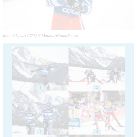
Michal Novak (CZE) © Modica/NordicFocus
1
2
3
4