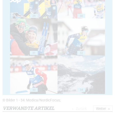
29
30
31
32
33
34
© Bilder 1 - 34: Modica/NordicFocus;
VERWANDTE ARTIKEL
Zurück
Weiter