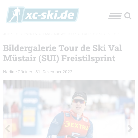
XC-SKI.DE
»
EVENTS
»
LANGLAUF-WELTCUP
»
TOUR DE SKI
»
BILDER
Bildergalerie Tour de Ski Val
Müstair (SUI) Freistilsprint
Nadine Gärtner
-
31. Dezember 2022