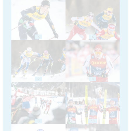
5
6
7
8
9
10