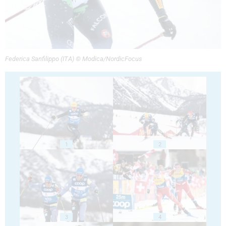
Federica Sanfilippo (ITA) © Modica/NordicFocus
1
2
3
4