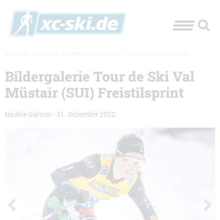
XC-SKI.DE
»
EVENTS
»
LANGLAUF-WELTCUP
»
TOUR DE SKI
»
BILDER
Bildergalerie Tour de Ski Val
Müstair (SUI) Freistilsprint
Nadine Gärtner
-
31. Dezember 2022