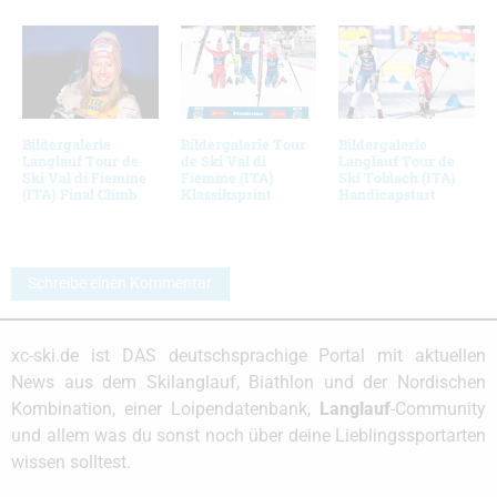
Bildergalerie
Bildergalerie Tour
Bildergalerie
Langlauf Tour de
de Ski Val di
Langlauf Tour de
Ski Val di Fiemme
Fiemme (ITA)
Ski Toblach (ITA)
(ITA) Final Climb
Klassiksprint
Handicapstart
Schreibe einen Kommentar
xc-ski.de ist DAS deutschsprachige Portal mit aktuellen
News aus dem Skilanglauf, Biathlon und der Nordischen
Kombination, einer Loipendatenbank,
Langlauf
-Community
und allem was du sonst noch über deine Lieblingssportarten
wissen solltest.