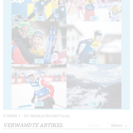
29
30
31
32
33
34
© Bilder 1 - 34: Modica/NordicFocus;
VERWANDTE ARTIKEL
Zurück
Weiter