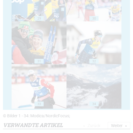
29
30
31
32
33
34
© Bilder 1 - 34: Modica/NordicFocus;
VERWANDTE ARTIKEL
Zurück
Weiter