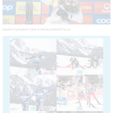
Nadine Faehndrich (SUI) © Modica/NordicFocus
1
2
3
4