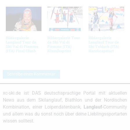
Bildergalerie
Bildergalerie Tour
Bildergalerie
Langlauf Tour de
de Ski Val di
Langlauf Tour de
Ski Val di Fiemme
Fiemme (ITA)
Ski Toblach (ITA)
(ITA) Final Climb
Klassiksprint
Handicapstart
Schreibe einen Kommentar
xc-ski.de ist DAS deutschsprachige Portal mit aktuellen
News aus dem Skilanglauf, Biathlon und der Nordischen
Kombination, einer Loipendatenbank,
Langlauf
-Community
und allem was du sonst noch über deine Lieblingssportarten
wissen solltest.