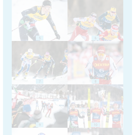
5
6
7
8
9
10