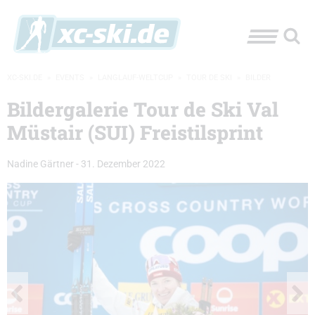
XC-SKI.DE
»
EVENTS
»
LANGLAUF-WELTCUP
»
TOUR DE SKI
»
BILDER
Bildergalerie Tour de Ski Val
Müstair (SUI) Freistilsprint
Nadine Gärtner
-
31. Dezember 2022