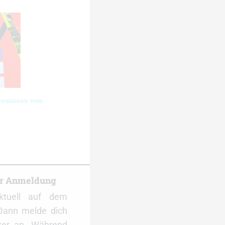
ressionen vom
er Anmeldung
ktuell auf dem
Dann melde dich
ter an. Während