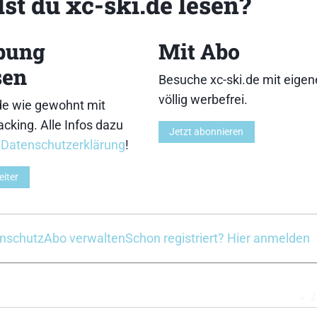
st du xc-ski.de lesen?
3
4
bung
Mit Abo
sen
Besuche xc-ski.de mit eige
völlig werbefrei.
de wie gewohnt mit
cking. Alle Infos dazu
Jetzt abonnieren
8
9
r
Datenschutzerklärung
!
eiter
nschutz
Abo verwalten
Schon registriert? Hier anmelden
13
14
Z