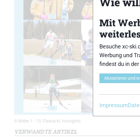
Wie will
1
2
Mit Wer
weiterle
Besuche xc-ski.
Werbung und Tra
6
7
findest du in de
Akzeptieren und w
Impressum
Date
11
12
© Bilder 1 - 15: Flawia K/ nocogirls;
VERWANDTE ARTIKEL