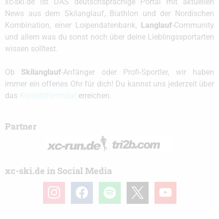
xc-ski.de ist DAS deutschsprachige Portal mit aktuellen
News aus dem Skilanglauf, Biathlon und der Nordischen
Kombination, einer Loipendatenbank,
Langlauf
-Community
und allem was du sonst noch über deine Lieblingssportarten
wissen solltest.
Ob
Skilanglauf
-Anfänger oder Profi-Sportler, wir haben
immer ein offenes Ohr für dich! Du kannst uns jederzeit über
das
Kontaktformular
erreichen.
Partner
xc-ski.de in Social Media
instagram
facebook
spotify
x
youtube