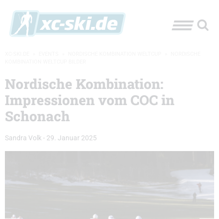
XC-SKI.DE
»
EVENTS
»
NORDISCHE KOMBINATION WELTCUP
»
NORDISCHE
KOMBINATION WELTCUP BILDER
Nordische Kombination:
Impressionen vom COC in
Schonach
Sandra Volk
-
29. Januar 2025