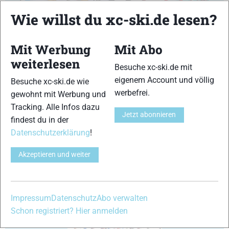
Wie willst du xc-ski.de lesen?
9
10
Mit Werbung
Mit Abo
weiterlesen
Besuche xc-ski.de mit
eigenem Account und völlig
Besuche xc-ski.de wie
11
12
werbefrei.
gewohnt mit Werbung und
Tracking. Alle Infos dazu
Jetzt abonnieren
findest du in der
Datenschutzerklärung
!
Akzeptieren und weiter
13
14
Impressum
Datenschutz
Abo verwalten
Schon registriert? Hier anmelden