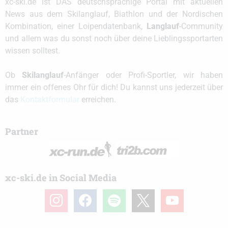
xc-ski.de ist DAS deutschsprachige Portal mit aktuellen
News aus dem Skilanglauf, Biathlon und der Nordischen
Kombination, einer Loipendatenbank,
Langlauf
-Community
und allem was du sonst noch über deine Lieblingssportarten
wissen solltest.
Ob
Skilanglauf
-Anfänger oder Profi-Sportler, wir haben
immer ein offenes Ohr für dich! Du kannst uns jederzeit über
das
Kontaktformular
erreichen.
Partner
xc-ski.de in Social Media
instagram
facebook
spotify
x
youtube