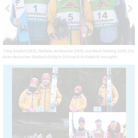
Trine Göpfert (GER), Nathalie Armbruster (GER) und Marie Nähring (GER) (l-r)
beim deutschen Dreifach-Erfolg in Schonach © Flawia K/ nocogirls
1
2