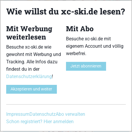
Wie willst du xc-ski.de lesen?
9
10
Mit Werbung
Mit Abo
weiterlesen
Besuche xc-ski.de mit
eigenem Account und völlig
Besuche xc-ski.de wie
11
12
werbefrei.
gewohnt mit Werbung und
Tracking. Alle Infos dazu
Jetzt abonnieren
findest du in der
Datenschutzerklärung
!
Akzeptieren und weiter
13
14
Impressum
Datenschutz
Abo verwalten
Schon registriert? Hier anmelden