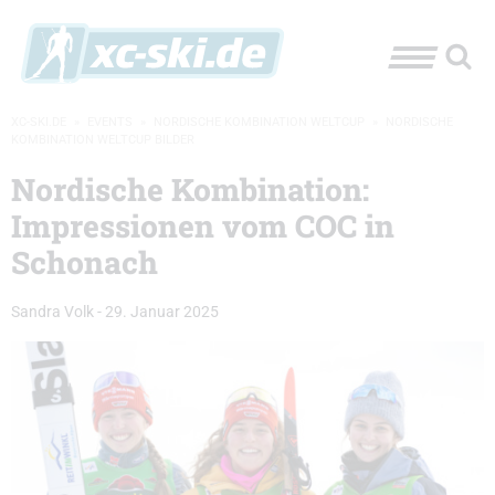
XC-SKI.DE
»
EVENTS
»
NORDISCHE KOMBINATION WELTCUP
»
NORDISCHE
KOMBINATION WELTCUP BILDER
Nordische Kombination:
Impressionen vom COC in
Schonach
Sandra Volk
-
29. Januar 2025