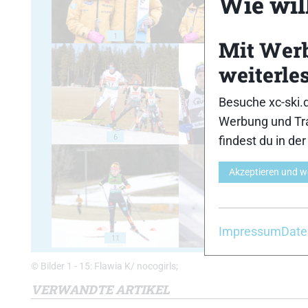
Wie will
1
2
Mit Wer
weiterle
Besuche xc-ski.
Werbung und Tra
6
7
findest du in de
Akzeptieren und w
Impressum
Date
11
12
© Bilder 1 - 15: Flawia K/ nocogirls;
VERWANDTE ARTIKEL