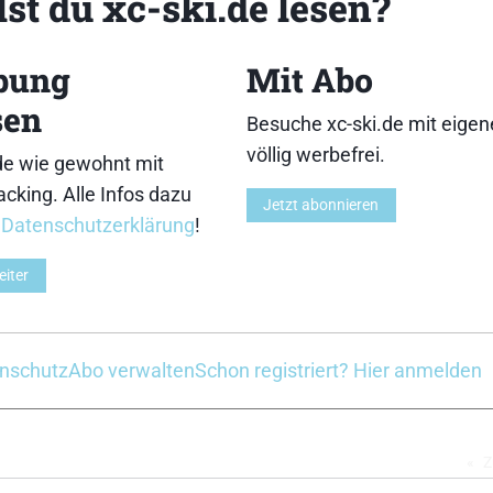
st du xc-ski.de lesen?
3
4
bung
Mit Abo
sen
Besuche xc-ski.de mit eige
völlig werbefrei.
de wie gewohnt mit
cking. Alle Infos dazu
Jetzt abonnieren
8
9
r
Datenschutzerklärung
!
eiter
nschutz
Abo verwalten
Schon registriert? Hier anmelden
13
14
Z