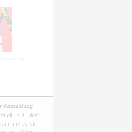
ressionen vom
er Anmeldung
ktuell auf dem
Dann melde dich
ter an. Während