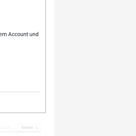
5
nem Account und
10
15
urück
Weiter