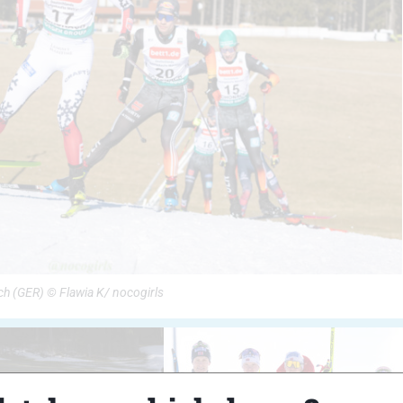
 (GER) © Flawia K/ nocogirls