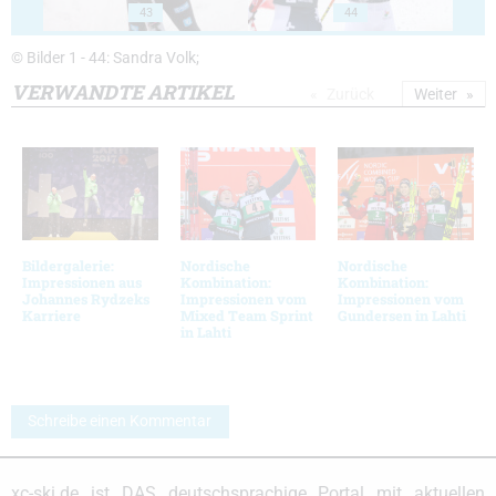
43
44
© Bilder 1 - 44: Sandra Volk;
VERWANDTE ARTIKEL
Zurück
Weiter
Bildergalerie:
Nordische
Nordische
Impressionen aus
Kombination:
Kombination:
Johannes Rydzeks
Impressionen vom
Impressionen vom
Karriere
Mixed Team Sprint
Gundersen in Lahti
in Lahti
Schreibe einen Kommentar
xc-ski.de ist DAS deutschsprachige Portal mit aktuellen