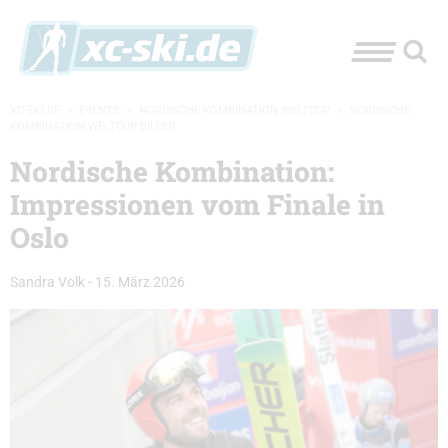
XC-SKI.DE
»
EVENTS
»
NORDISCHE KOMBINATION WELTCUP
»
NORDISCHE
KOMBINATION WELTCUP BILDER
Nordische Kombination:
Impressionen vom Finale in
Oslo
Sandra Volk
-
15. März 2026