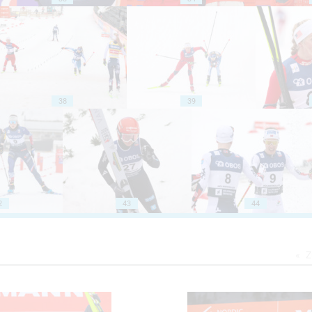
38
39
2
43
44
Z