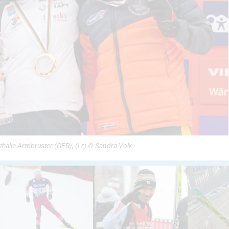
halie Armbruster (GER), (l-r) © Sandra Volk