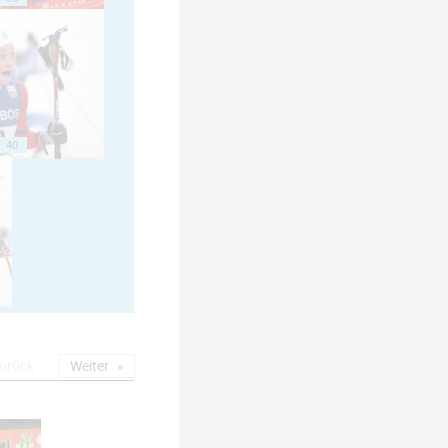
40
urück
Weiter