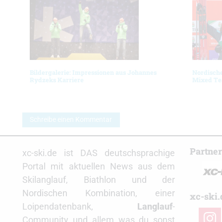
Bildergalerie: Impressionen aus Johannes
Nordisch
Rydzeks Karriere
Mixed Tea
Schreibe einen Kommentar
Partne
xc-ski.de ist DAS deutschsprachige
Portal mit aktuellen News aus dem
Skilanglauf, Biathlon und der
Nordischen Kombination, einer
xc-ski.
Loipendatenbank,
Langlauf
-
insta
Community und allem was du sonst