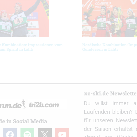
e Kombination: Impressionen vom
Nordische Kombination: Imp
m Sprint in Lahti
Gundersen in Lahti
r
xc-ski.de Newslett
Du willst immer a
Laufenden bleiben? 
für unseren Newslet
de in Social Media
der Saison erhältst
gram
facebook
spotify
x
youtube