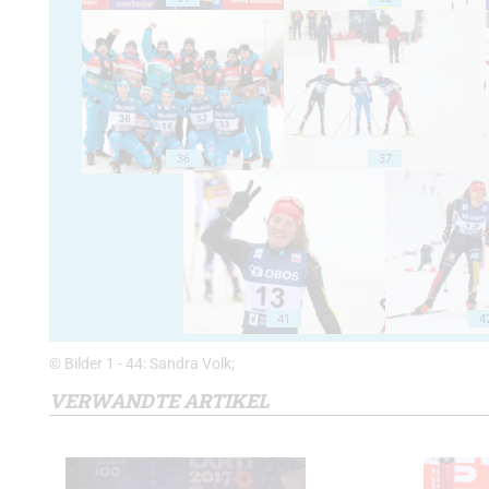
36
37
41
4
© Bilder 1 - 44: Sandra Volk;
VERWANDTE ARTIKEL