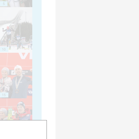
5
10
15