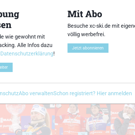
18
19
bung
Mit Abo
sen
Besuche xc-ski.de mit eige
völlig werbefrei.
de wie gewohnt mit
cking. Alle Infos dazu
23
24
Jetzt abonnieren
r
Datenschutzerklärung
!
eiter
28
29
nschutz
Abo verwalten
Schon registriert? Hier anmelden
33
34