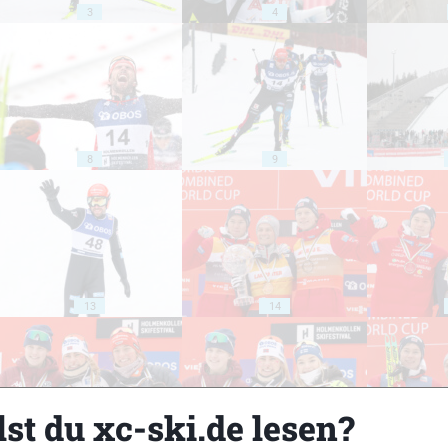
3
4
8
9
13
14
st du xc-ski.de lesen?