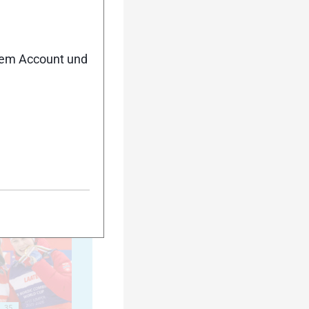
20
nem Account und
25
30
35