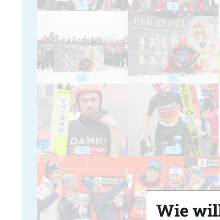
1
2
6
7
11
12
Wie will