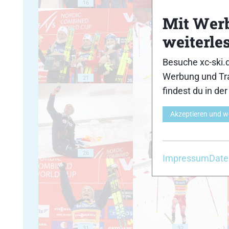
16
17
Mit Wer
weiterle
Besuche xc-ski.
Werbung und Tra
21
22
findest du in de
Akzeptieren und w
26
27
Impressum
Date
31
32