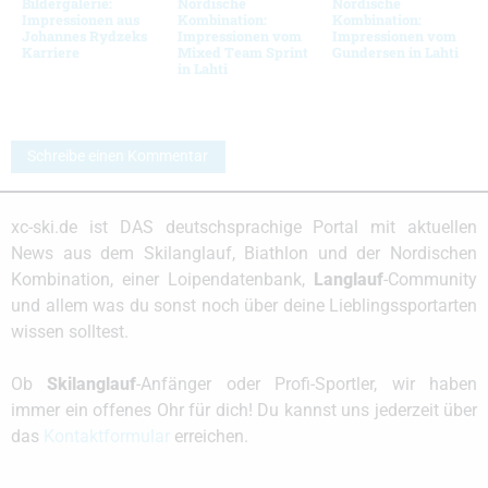
Bildergalerie:
Nordische
Nordische
Impressionen aus
Kombination:
Kombination:
Johannes Rydzeks
Impressionen vom
Impressionen vom
Karriere
Mixed Team Sprint
Gundersen in Lahti
in Lahti
Schreibe einen Kommentar
xc-ski.de ist DAS deutschsprachige Portal mit aktuellen
News aus dem Skilanglauf, Biathlon und der Nordischen
Kombination, einer Loipendatenbank,
Langlauf
-Community
und allem was du sonst noch über deine Lieblingssportarten
wissen solltest.
Ob
Skilanglauf
-Anfänger oder Profi-Sportler, wir haben
immer ein offenes Ohr für dich! Du kannst uns jederzeit über
das
Kontaktformular
erreichen.