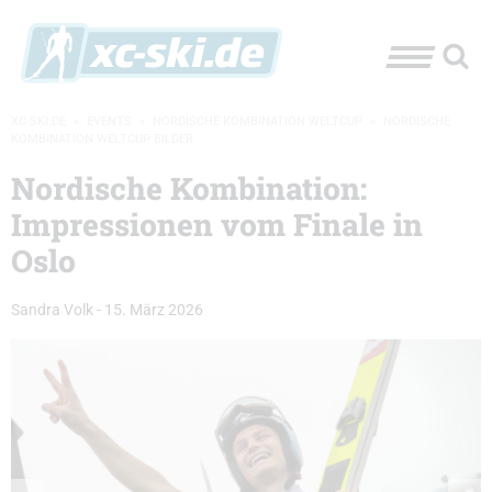
XC-SKI.DE
»
EVENTS
»
NORDISCHE KOMBINATION WELTCUP
»
NORDISCHE
KOMBINATION WELTCUP BILDER
Nordische Kombination:
Impressionen vom Finale in
Oslo
Sandra Volk
-
15. März 2026