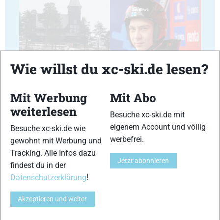
23
24
Wie willst du xc-ski.de lesen?
Mit Werbung
Mit Abo
weiterlesen
Besuche xc-ski.de mit
eigenem Account und völlig
Besuche xc-ski.de wie
25
26
werbefrei.
gewohnt mit Werbung und
Tracking. Alle Infos dazu
Jetzt abonnieren
findest du in der
Datenschutzerklärung
!
Akzeptieren und weiter
27
28