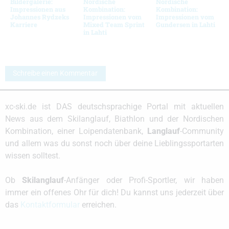
Bildergalerie:
Nordische
Nordische
Impressionen aus
Kombination:
Kombination:
Johannes Rydzeks
Impressionen vom
Impressionen vom
Karriere
Mixed Team Sprint
Gundersen in Lahti
in Lahti
Schreibe einen Kommentar
xc-ski.de ist DAS deutschsprachige Portal mit aktuellen
News aus dem Skilanglauf, Biathlon und der Nordischen
Kombination, einer Loipendatenbank,
Langlauf
-Community
und allem was du sonst noch über deine Lieblingssportarten
wissen solltest.
Ob
Skilanglauf
-Anfänger oder Profi-Sportler, wir haben
immer ein offenes Ohr für dich! Du kannst uns jederzeit über
das
Kontaktformular
erreichen.