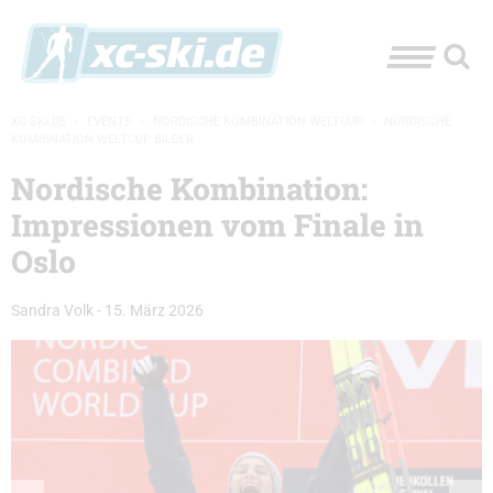
XC-SKI.DE
»
EVENTS
»
NORDISCHE KOMBINATION WELTCUP
»
NORDISCHE
KOMBINATION WELTCUP BILDER
Nordische Kombination:
Impressionen vom Finale in
Oslo
Sandra Volk
-
15. März 2026