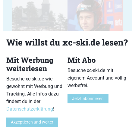
23
24
Wie willst du xc-ski.de lesen?
Mit Werbung
Mit Abo
weiterlesen
Besuche xc-ski.de mit
eigenem Account und völlig
Besuche xc-ski.de wie
25
26
werbefrei.
gewohnt mit Werbung und
Tracking. Alle Infos dazu
Jetzt abonnieren
findest du in der
Datenschutzerklärung
!
Akzeptieren und weiter
27
28