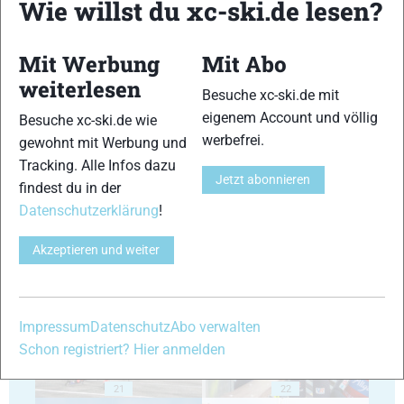
Wie willst du xc-ski.de lesen?
Mit Werbung
Mit Abo
weiterlesen
Besuche xc-ski.de mit
eigenem Account und völlig
Besuche xc-ski.de wie
17
18
werbefrei.
gewohnt mit Werbung und
Tracking. Alle Infos dazu
Jetzt abonnieren
findest du in der
Datenschutzerklärung
!
Akzeptieren und weiter
19
20
Impressum
Datenschutz
Abo verwalten
Schon registriert? Hier anmelden
21
22