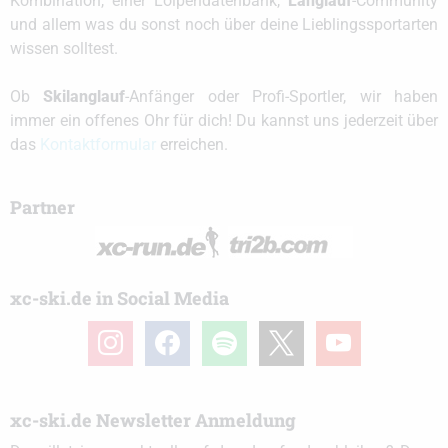
Kombination, einer Loipendatenbank,
Langlauf
-Community
und allem was du sonst noch über deine Lieblingssportarten
wissen solltest.
Ob
Skilanglauf
-Anfänger oder Profi-Sportler, wir haben
immer ein offenes Ohr für dich! Du kannst uns jederzeit über
das
Kontaktformular
erreichen.
Partner
xc-ski.de in Social Media
instagram
facebook
spotify
x
youtube
xc-ski.de Newsletter Anmeldung