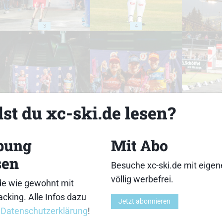
3
4
8
9
st du xc-ski.de lesen?
bung
Mit Abo
sen
Besuche xc-ski.de mit eige
13
14
völlig werbefrei.
de wie gewohnt mit
cking. Alle Infos dazu
Jetzt abonnieren
r
Datenschutzerklärung
!