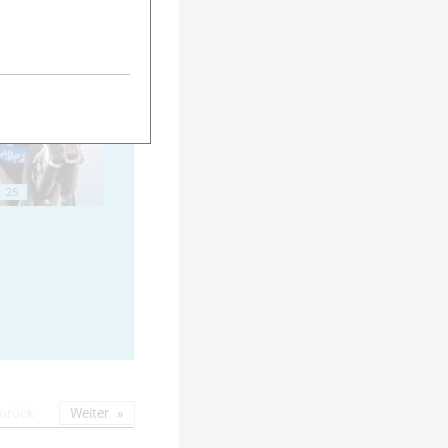
20
25
urück
Weiter