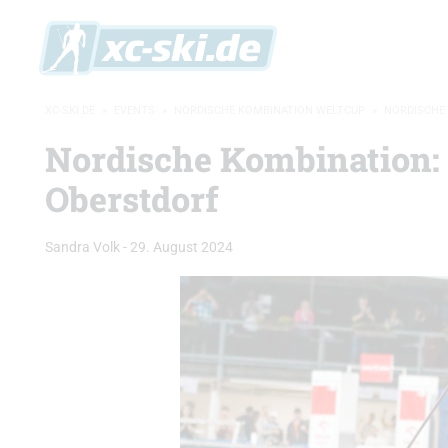
XC-SKI.DE
»
EVENTS
»
NORDISCHE KOMBINATION WELTCUP
»
NORDISCHE 
Nordische Kombination:
Oberstdorf
Sandra Volk
-
29. August 2024