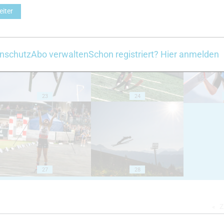
eiter
18
19
nschutz
Abo verwalten
Schon registriert? Hier anmelden
23
24
27
28
Z