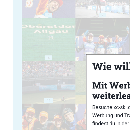
1
2
6
7
Wie will
Mit Wer
weiterle
11
12
Besuche xc-ski.
Werbung und Tra
findest du in de