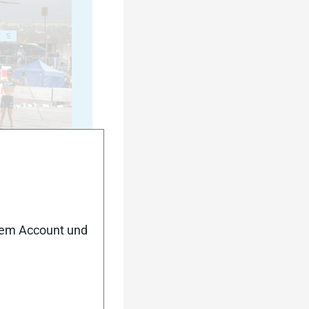
5
10
nem Account und
15