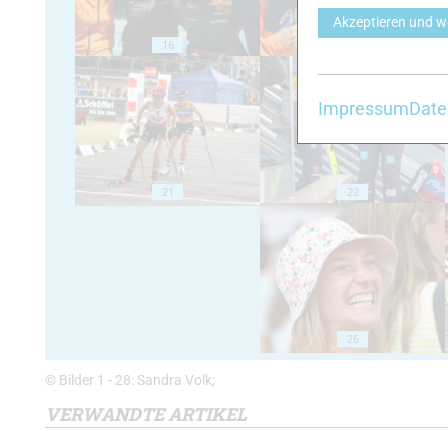
Akzeptieren und w
16
17
Impressum
Date
21
22
26
© Bilder 1 - 28: Sandra Volk;
VERWANDTE ARTIKEL