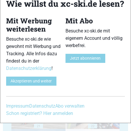
Wie willst du xc-ski.de lesen?
Mit Werbung
Mit Abo
weiterlesen
Besuche xc-ski.de mit
eigenem Account und völlig
Besuche xc-ski.de wie
17
18
werbefrei.
gewohnt mit Werbung und
Tracking. Alle Infos dazu
Jetzt abonnieren
findest du in der
Datenschutzerklärung
!
Akzeptieren und weiter
19
20
Impressum
Datenschutz
Abo verwalten
Schon registriert? Hier anmelden
21
22