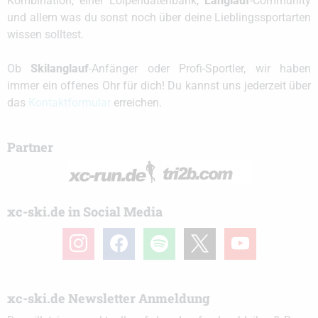
Kombination, einer Loipendatenbank,
Langlauf
-Community
und allem was du sonst noch über deine Lieblingssportarten
wissen solltest.
Ob
Skilanglauf
-Anfänger oder Profi-Sportler, wir haben
immer ein offenes Ohr für dich! Du kannst uns jederzeit über
das
Kontaktformular
erreichen.
Partner
xc-ski.de in Social Media
instagram
facebook
spotify
x
youtube
xc-ski.de Newsletter Anmeldung