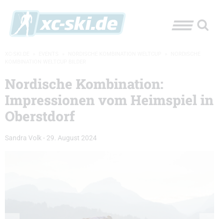
XC-SKI.DE
»
EVENTS
»
NORDISCHE KOMBINATION WELTCUP
»
NORDISCHE
KOMBINATION WELTCUP BILDER
Nordische Kombination:
Impressionen vom Heimspiel in
Oberstdorf
Sandra Volk
-
29. August 2024