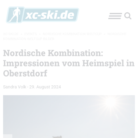
XC-SKI.DE
»
EVENTS
»
NORDISCHE KOMBINATION WELTCUP
»
NORDISCHE
KOMBINATION WELTCUP BILDER
Nordische Kombination:
Impressionen vom Heimspiel in
Oberstdorf
Sandra Volk
-
29. August 2024