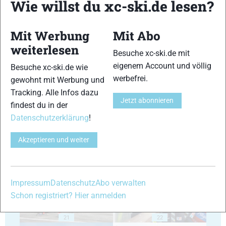
Wie willst du xc-ski.de lesen?
Mit Werbung
Mit Abo
weiterlesen
Besuche xc-ski.de mit
eigenem Account und völlig
Besuche xc-ski.de wie
17
18
werbefrei.
gewohnt mit Werbung und
Tracking. Alle Infos dazu
Jetzt abonnieren
findest du in der
Datenschutzerklärung
!
Akzeptieren und weiter
19
20
Impressum
Datenschutz
Abo verwalten
Schon registriert? Hier anmelden
21
22