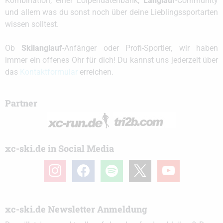
Kombination, einer Loipendatenbank,
Langlauf
-Community
und allem was du sonst noch über deine Lieblingssportarten
wissen solltest.
Ob
Skilanglauf
-Anfänger oder Profi-Sportler, wir haben
immer ein offenes Ohr für dich! Du kannst uns jederzeit über
das
Kontaktformular
erreichen.
Partner
xc-ski.de in Social Media
instagram
facebook
spotify
x
youtube
xc-ski.de Newsletter Anmeldung