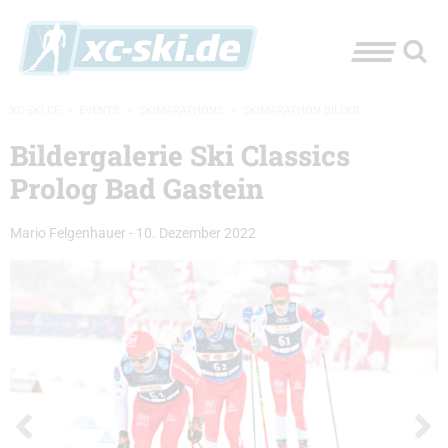
XC-SKI.DE
»
EVENTS
»
SKIMARATHONS
»
SKIMARATHON BILDER
Bildergalerie Ski Classics
Prolog Bad Gastein
Mario Felgenhauer
-
10. Dezember 2022