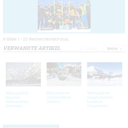
23
© Bilder 1 - 23: Reichert/NordicFocus;
VERWANDTE ARTIKEL
Zurück
Weiter
Bildergalerie
Bildergalerie
Bildergalerie
Engadin
Gsiesertallauf
Ganghoferlauf
Skimarathon
(Italien)
Leutasch
(Schweiz)
(Österreich)