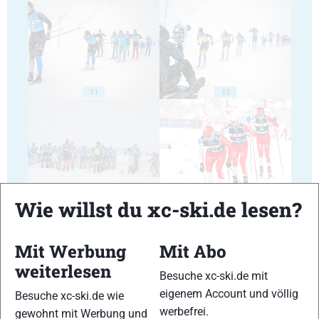
11
12
13
14
Wie willst du xc-ski.de lesen?
Mit Werbung
Mit Abo
weiterlesen
Besuche xc-ski.de mit
eigenem Account und völlig
Besuche xc-ski.de wie
15
16
werbefrei.
gewohnt mit Werbung und