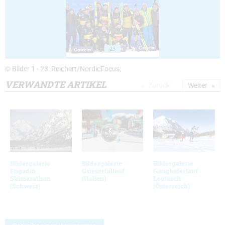
23
© Bilder 1 - 23: Reichert/NordicFocus;
VERWANDTE ARTIKEL
Zurück
Weiter
Bildergalerie
Bildergalerie
Bildergalerie
Engadin
Gsiesertallauf
Ganghoferlauf
Skimarathon
(Italien)
Leutasch
(Schweiz)
(Österreich)