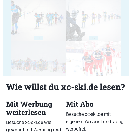
11
12
13
14
Wie willst du xc-ski.de lesen?
Mit Werbung
Mit Abo
weiterlesen
Besuche xc-ski.de mit
eigenem Account und völlig
Besuche xc-ski.de wie
15
16
werbefrei.
gewohnt mit Werbung und