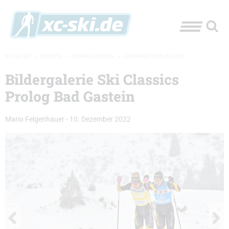
XC-SKI.DE
»
EVENTS
»
SKIMARATHONS
»
SKIMARATHON BILDER
Bildergalerie Ski Classics
Prolog Bad Gastein
Mario Felgenhauer
-
10. Dezember 2022