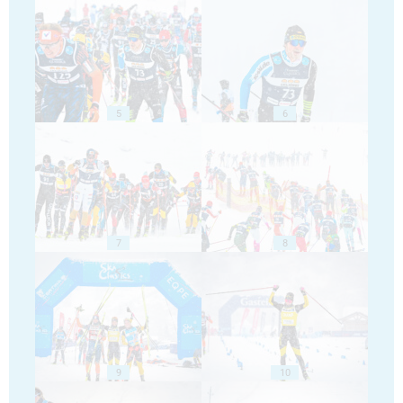
5
6
7
8
9
10