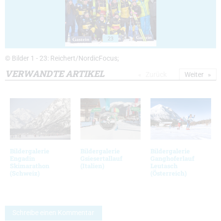
23
© Bilder 1 - 23: Reichert/NordicFocus;
VERWANDTE ARTIKEL
Zurück
Weiter
Bildergalerie
Bildergalerie
Bildergalerie
Engadin
Gsiesertallauf
Ganghoferlauf
Skimarathon
(Italien)
Leutasch
(Schweiz)
(Österreich)
Schreibe einen Kommentar