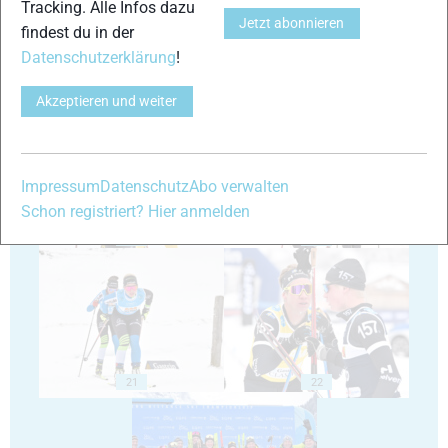
Tracking. Alle Infos dazu
Jetzt abonnieren
findest du in der
Datenschutzerklärung
!
17
18
Akzeptieren und weiter
Impressum
Datenschutz
Abo verwalten
Schon registriert? Hier anmelden
19
20
21
22