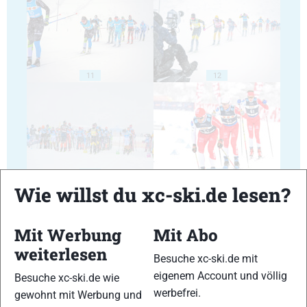
11
12
13
14
Wie willst du xc-ski.de lesen?
Mit Werbung
Mit Abo
weiterlesen
Besuche xc-ski.de mit
15
16
eigenem Account und völlig
Besuche xc-ski.de wie
werbefrei.
gewohnt mit Werbung und