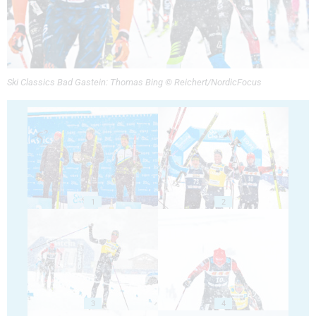
Ski Classics Bad Gastein: Thomas Bing © Reichert/NordicFocus
1
2
3
4