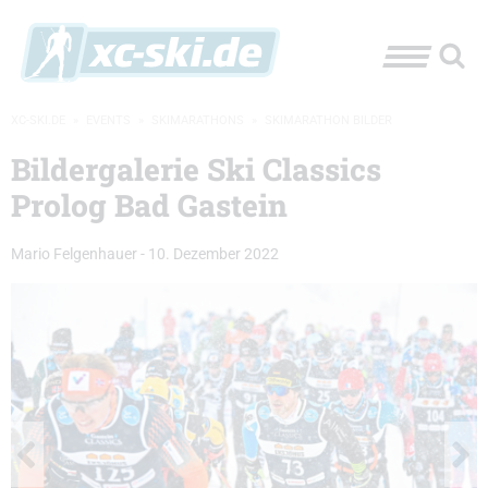
XC-SKI.DE
»
EVENTS
»
SKIMARATHONS
»
SKIMARATHON BILDER
Bildergalerie Ski Classics
Prolog Bad Gastein
Mario Felgenhauer
-
10. Dezember 2022