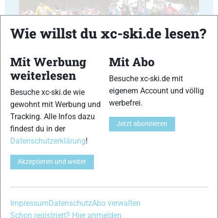
Wie willst du xc-ski.de lesen?
5
6
Mit Werbung
Mit Abo
© Bilder 1 - 6: Euroloppet;
weiterlesen
Besuche xc-ski.de mit
VERWANDTE ARTIKEL
Zurück
Weiter
eigenem Account und völlig
Besuche xc-ski.de wie
werbefrei.
gewohnt mit Werbung und
Tracking. Alle Infos dazu
Jetzt abonnieren
findest du in der
Datenschutzerklärung
!
Bildergalerie
Bildergalerie
Bildergalerie
Akzeptieren und weiter
Engadin
Gsiesertallauf
Ganghoferlauf
Skimarathon
(Italien)
Leutasch
(Schweiz)
(Österreich)
Impressum
Datenschutz
Abo verwalten
Schon registriert? Hier anmelden
Schreibe einen Kommentar