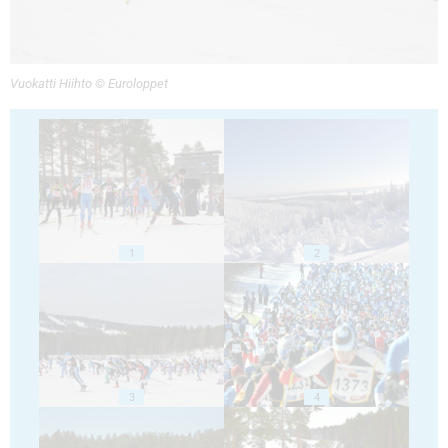
Vuokatti Hiihto © Euroloppet
1
2
3
4