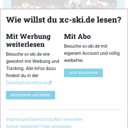
Wie willst du xc-ski.de lesen?
5
6
Mit Werbung
Mit Abo
© Bilder 1 - 6: Euroloppet;
weiterlesen
Besuche xc-ski.de mit
VERWANDTE ARTIKEL
Zurück
Weiter
eigenem Account und völlig
Besuche xc-ski.de wie
werbefrei.
gewohnt mit Werbung und
Tracking. Alle Infos dazu
Jetzt abonnieren
findest du in der
Datenschutzerklärung
!
Bildergalerie
Bildergalerie
Bildergalerie
Akzeptieren und weiter
Engadin
Gsiesertallauf
Ganghoferlauf
Skimarathon
(Italien)
Leutasch
(Schweiz)
(Österreich)
Impressum
Datenschutz
Abo verwalten
Schon registriert? Hier anmelden
Schreibe einen Kommentar