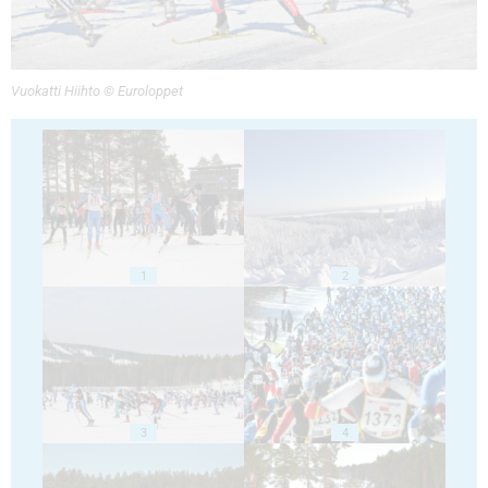
Vuokatti Hiihto © Euroloppet
1
2
3
4