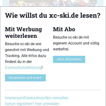
Wie willst du xc-ski.de lesen?
5
6
Mit Werbung
Mit Abo
© Bilder 1 - 6: Euroloppet;
weiterlesen
VERWANDTE ARTIKEL
Besuche xc-ski.de mit
Zurück
Weiter
eigenem Account und völlig
Besuche xc-ski.de wie
werbefrei.
gewohnt mit Werbung und
Tracking. Alle Infos dazu
Jetzt abonnieren
findest du in der
Datenschutzerklärung
!
Bildergalerie
Bildergalerie
Bildergalerie
Akzeptieren und weiter
Engadin
Gsiesertallauf
Ganghoferlauf
Skimarathon
(Italien)
Leutasch
(Schweiz)
(Österreich)
Impressum
Datenschutz
Abo verwalten
Schon registriert? Hier anmelden
Schreibe einen Kommentar