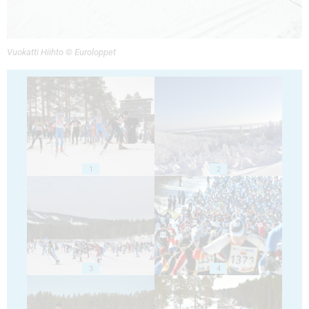
Vuokatti Hiihto © Euroloppet
1
2
3
4