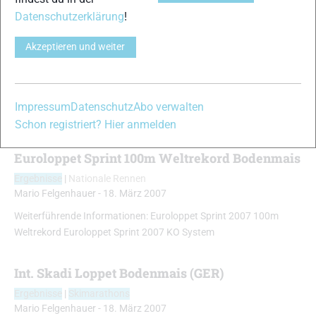
Ergebnisse
|
Skimarathons
Datenschutzerklärung
!
Mario Felgenhauer
-
16. März 2008
Akzeptieren und weiter
Weiterführende Informationen: Skadi Loppet Bodenmais 2008
10km FT Skadi Loppet Bodenmais 2008 20km KT Skadi Loppet
Bodenmais 2008 2km FT Skadi Loppet Bodenmais 2008 30km FT
Skadi Loppet Bodenmais 2008 42km KT Skadi Loppet Bodenmais
Impressum
Datenschutz
Abo verwalten
2008 4km FT Skadi Loppet Bodenmais 2008 6/7km FT
Schon registriert? Hier anmelden
Euroloppet Sprint 100m Weltrekord Bodenmais
Ergebnisse
|
Nationale Rennen
Mario Felgenhauer
-
18. März 2007
Weiterführende Informationen: Euroloppet Sprint 2007 100m
Weltrekord Euroloppet Sprint 2007 KO System
Int. Skadi Loppet Bodenmais (GER)
Ergebnisse
|
Skimarathons
Mario Felgenhauer
-
18. März 2007