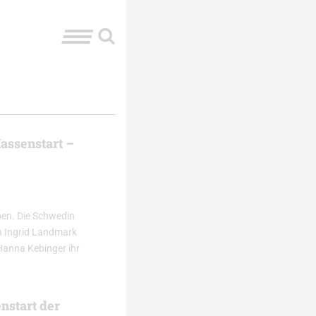
assenstart –
eben. Die Schwedin
n Ingrid Landmark
Hanna Kebinger ihr
nstart der