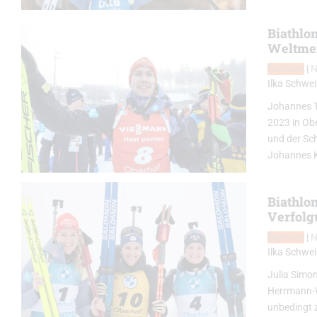
Biathlo
Weltmei
Biathlon
|
Ilka Schwei
Johannes T
2023 in Obe
und der Sc
Johannes K
Biathlo
Verfolg
Biathlon
|
Ilka Schwei
Julia Simon
Herrmann-Wi
unbedingt 