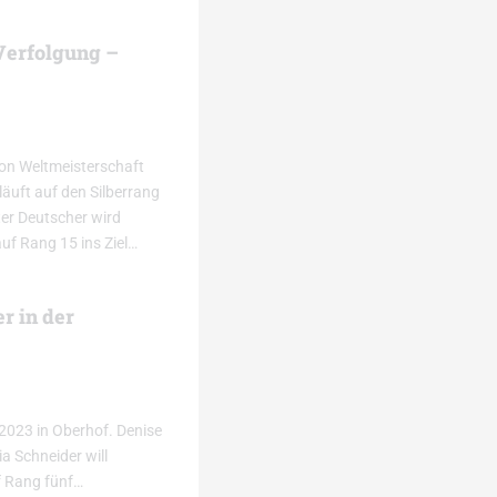
Verfolgung –
lon Weltmeisterschaft
 läuft auf den Silberrang
er Deutscher wird
uf Rang 15 ins Ziel…
r in der
 2023 in Oberhof. Denise
a Schneider will
f Rang fünf…