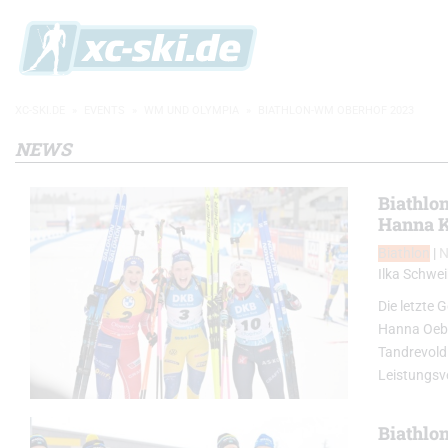
XC-SKI.DE
»
EVENTS
»
WM UND OLYMPIA
»
BIATHLON-WM OBERHOF 2023
NEWS
Biathlo
Hanna K
Biathlon
|
Ilka Schwei
Die letzte 
Hanna Oebe
Tandrevold
Leistungsv
Biathlo