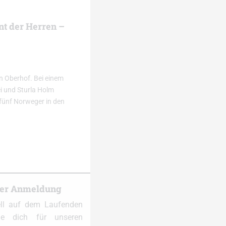
nt der Herren –
in Oberhof. Bei einem
i und Sturla Holm
 fünf Norweger in den
ter Anmeldung
ell auf dem Laufenden
e dich für unseren