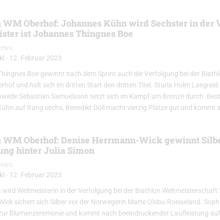
n WM Oberhof: Johannes Kühn wird Sechster in der 
ster ist Johannes Thingnes Boe
News
kl
-
12. Februar 2023
hingnes Boe gewinnt nach dem Sprint auch die Verfolgung bei der Biath
rhof und holt sich im dritten Start den dritten Titel. Sturla Holm Laegreid
hwede Sebastian Samuelsson setzt sich im Kampf um Bronze durch. Best
ühn auf Rang sechs, Benedikt Doll macht vierzig Plätze gut und kommt a
n WM Oberhof: Denise Herrmann-Wick gewinnt Silbe
ung hinter Julia Simon
News
kl
-
12. Februar 2023
 wird Weltmeisterin in der Verfolgung bei der Biathlon Weltmeisterschaft
ck sichert sich Silber vor der Norwegerin Marte Olsbu-Roeiseland. Sophi
zur Blumenzeremonie und kommt nach beeindruckender Laufleistung au