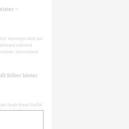
eister –
rhof. Norwegen läuft auf
chießstand während
wirbeln. Deutschland
lt Silber hinter
er Single Mixed Staffel
 Hauser und David
hen Bronze für Italien