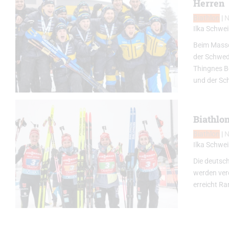
Herren
Biathlon
|
Ilka Schwei
Beim Masse
der Schwed
Thingnes B
und der Sc
Biathlo
Biathlon
|
Ilka Schwei
Die deutsch
werden verd
erreicht Ra