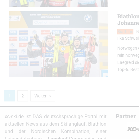
Biathlo
Johanne
Biathlon
|
Ilka Schwei
Norwegen do
rein norwe
Laegreid s
Top-6. Bes
1
2
Weiter
Partner
xc-ski.de ist DAS deutschsprachige Portal mit
aktuellen News aus dem Skilanglauf, Biathlon
und der Nordischen Kombination, einer
Loipendatenbank,
Langlauf
-Community und