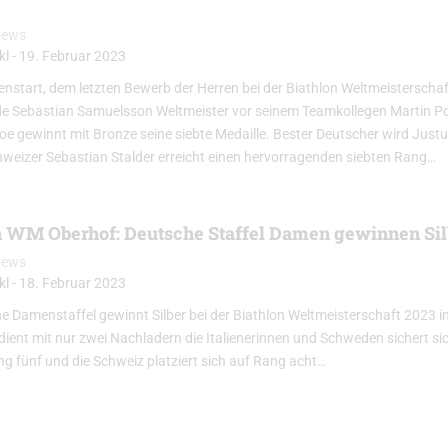
News
kl
-
19. Februar 2023
nstart, dem letzten Bewerb der Herren bei der Biathlon Weltmeisterschaf
e Sebastian Samuelsson Weltmeister vor seinem Teamkollegen Martin 
oe gewinnt mit Bronze seine siebte Medaille. Bester Deutscher wird Just
hweizer Sebastian Stalder erreicht einen hervorragenden siebten Rang…
n WM Oberhof: Deutsche Staffel Damen gewinnen Silbe
News
kl
-
18. Februar 2023
e Damenstaffel gewinnt Silber bei der Biathlon Weltmeisterschaft 2023 i
ient mit nur zwei Nachladern die Italienerinnen und Schweden sichert si
ng fünf und die Schweiz platziert sich auf Rang acht…