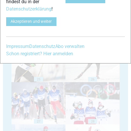
findest du in der
Datenschutzerklärung
!
Akzeptieren und weiter
23
24
Impressum
Datenschutz
Abo verwalten
Schon registriert? Hier anmelden
25
26
27
28