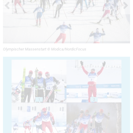
Olympischer Massenstart © Modica/NordicFocus
1
2