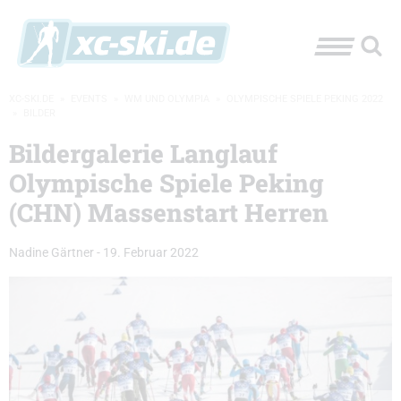
XC-SKI.DE
»
EVENTS
»
WM UND OLYMPIA
»
OLYMPISCHE SPIELE PEKING 2022
»
BILDER
Bildergalerie Langlauf
Olympische Spiele Peking
(CHN) Massenstart Herren
Nadine Gärtner
-
19. Februar 2022