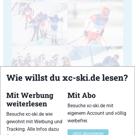
17
18
Wie willst du xc-ski.de lesen?
19
20
Mit Werbung
Mit Abo
weiterlesen
Besuche xc-ski.de mit
eigenem Account und völlig
Besuche xc-ski.de wie
werbefrei.
gewohnt mit Werbung und
Tracking. Alle Infos dazu
21
22
Jetzt abonnieren