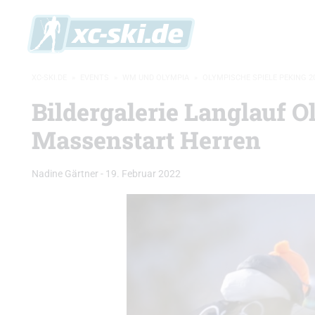
XC-SKI.DE
»
EVENTS
»
WM UND OLYMPIA
»
OLYMPISCHE SPIELE PEKING 2
Bildergalerie Langlauf 
Massenstart Herren
Nadine Gärtner
-
19. Februar 2022