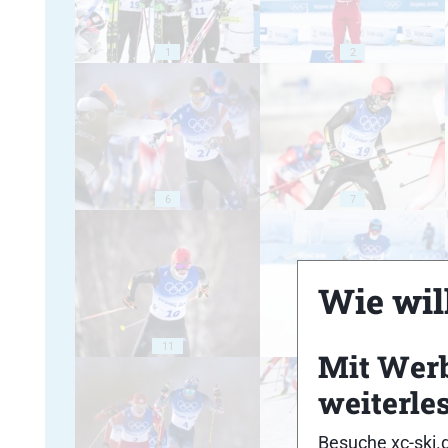
1
2
6
7
Wie will
11
12
Mit Wer
weiterle
Besuche xc-ski.