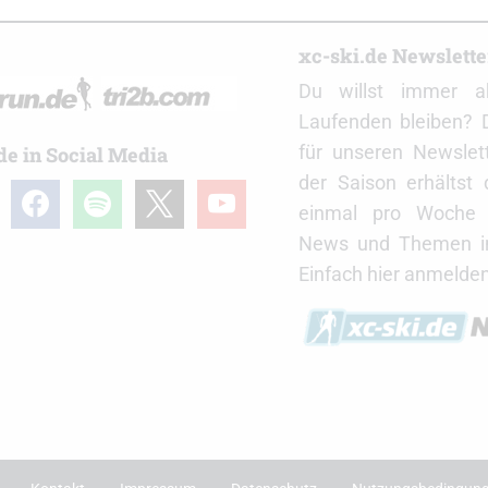
r
xc-ski.de Newslett
Du willst immer a
Laufenden bleiben? 
für unseren Newslet
de in Social Media
der Saison erhältst
gram
facebook
spotify
x
youtube
einmal pro Woche d
News und Themen in
Einfach hier anmelden