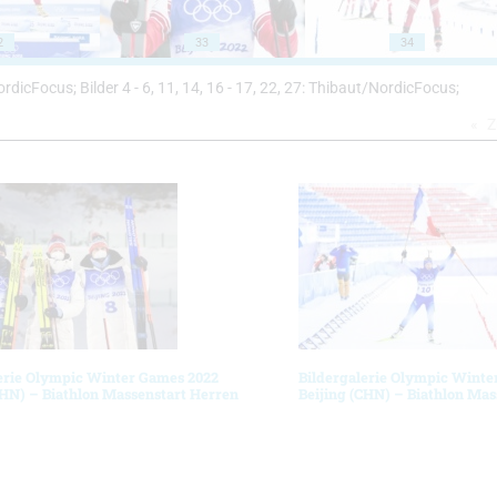
2
33
34
/NordicFocus; Bilder 4 - 6, 11, 14, 16 - 17, 22, 27: Thibaut/NordicFocus;
Z
erie Olympic Winter Games 2022
Bildergalerie Olympic Winte
CHN) – Biathlon Massenstart Herren
Beijing (CHN) – Biathlon Ma