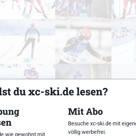
3
4
8
9
st du xc-ski.de lesen?
13
14
bung
Mit Abo
sen
Besuche xc-ski.de mit eige
völlig werbefrei.
de wie gewohnt mit