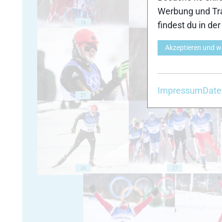
Werbung und Tra
16
17
findest du in de
Akzeptieren und w
Impressum
Date
21
22
26
27