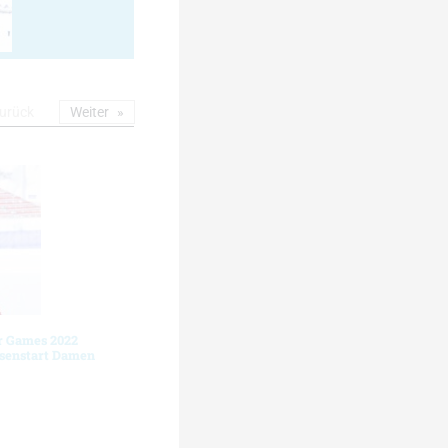
urück
Weiter
r Games 2022
ssenstart Damen