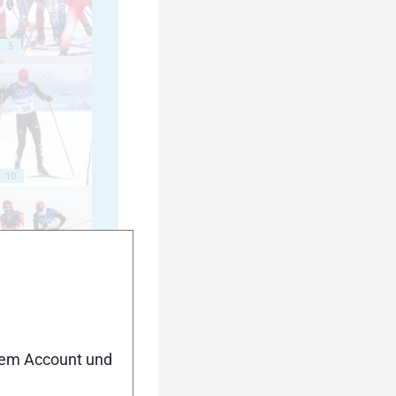
5
10
15
nem Account und