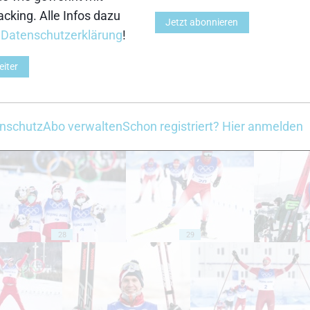
cking. Alle Infos dazu
Jetzt abonnieren
18
19
r
Datenschutzerklärung
!
eiter
nschutz
Abo verwalten
Schon registriert? Hier anmelden
23
24
28
29