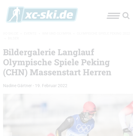
XC-SKI.DE
»
EVENTS
»
WM UND OLYMPIA
»
OLYMPISCHE SPIELE PEKING 2022
»
BILDER
Bildergalerie Langlauf
Olympische Spiele Peking
(CHN) Massenstart Herren
Nadine Gärtner
-
19. Februar 2022