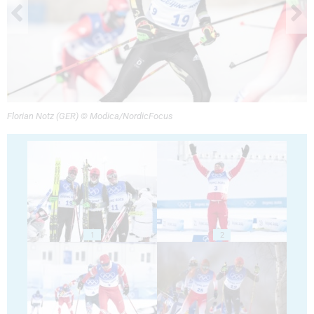
Florian Notz (GER) © Modica/NordicFocus
1
2