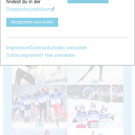
findest du in der
Datenschutzerklärung
!
Akzeptieren und weiter
23
24
Impressum
Datenschutz
Abo verwalten
Schon registriert? Hier anmelden
25
26
27
28