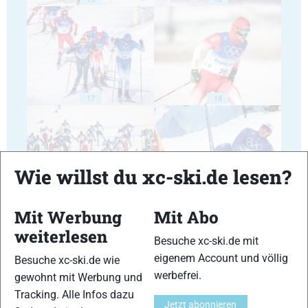
17
18
Wie willst du xc-ski.de lesen?
19
20
Mit Werbung
Mit Abo
weiterlesen
Besuche xc-ski.de mit
eigenem Account und völlig
Besuche xc-ski.de wie
werbefrei.
gewohnt mit Werbung und
Tracking. Alle Infos dazu
21
22
Jetzt abonnieren