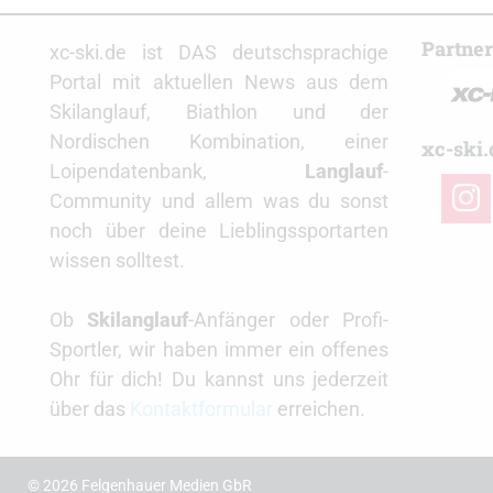
Partne
xc-ski.de ist DAS deutschsprachige
Portal mit aktuellen News aus dem
Skilanglauf, Biathlon und der
Nordischen Kombination, einer
xc-ski.
Loipendatenbank,
Langlauf
-
insta
Community und allem was du sonst
noch über deine Lieblingssportarten
wissen solltest.
Ob
Skilanglauf
-Anfänger oder Profi-
Sportler, wir haben immer ein offenes
Ohr für dich! Du kannst uns jederzeit
über das
Kontaktformular
erreichen.
© 2026 Felgenhauer Medien GbR