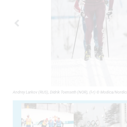
Andrey Larkov (RUS), Didrik Toenseth (NOR), (l-r) © Modica/Nordi