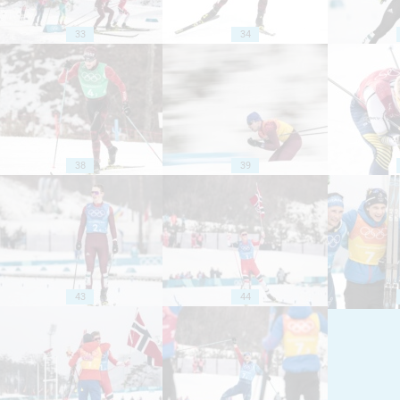
33
34
38
39
43
44