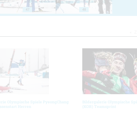
47
48
Z
erie Olympische Spiele PyeongChang
Bildergalerie Olympische Sp
ssenstart Herren
(KOR) Teamsprint