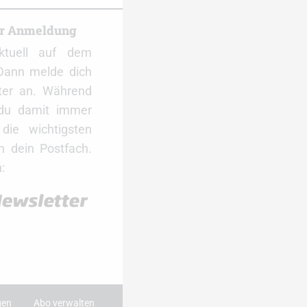
er Anmeldung
ktuell auf dem
Dann melde dich
ter an. Während
 du damit immer
ie wichtigsten
 dein Postfach.
:
gen
Abo verwalten