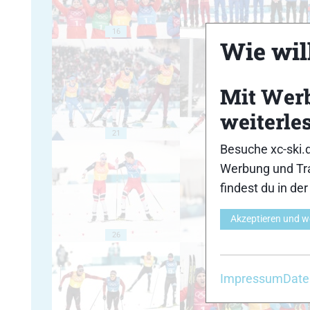
16
17
Wie will
Mit Wer
weiterle
21
22
Besuche xc-ski.
Werbung und Tra
findest du in de
Akzeptieren und w
26
27
Impressum
Date