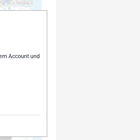
20
nem Account und
25
30