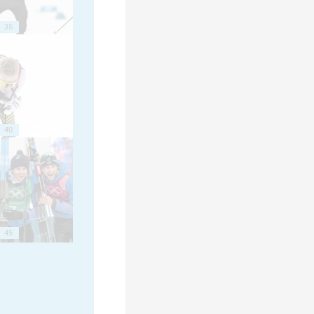
35
40
45