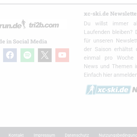
r
xc-ski.de Newslett
Du willst immer a
Laufenden bleiben? 
für unseren Newslet
de in Social Media
der Saison erhältst
gram
facebook
spotify
x
youtube
einmal pro Woche d
News und Themen in
Einfach hier anmelden
Kontakt
Impressum
Datenschutz
Nutzungsbedingun