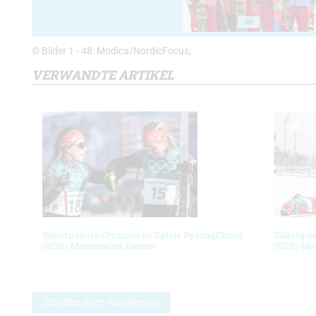
46
© Bilder 1 - 48: Modica/NordicFocus;
VERWANDTE ARTIKEL
Bildergalerie Olympische Spiele PyeongChang
Bildergal
(KOR) Massenstart Damen
(KOR) Ma
Schreibe einen Kommentar