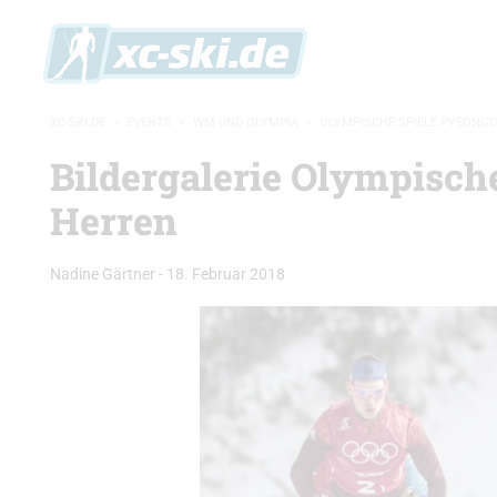
XC-SKI.DE
»
EVENTS
»
WM UND OLYMPIA
»
OLYMPISCHE SPIELE PYEONG
Bildergalerie Olympisch
Herren
Nadine Gärtner
-
18. Februar 2018