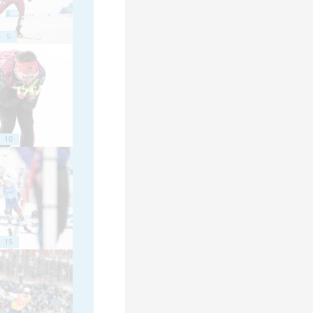
5
10
15