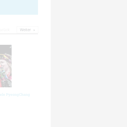
urück
Weiter
iele PyeongChang