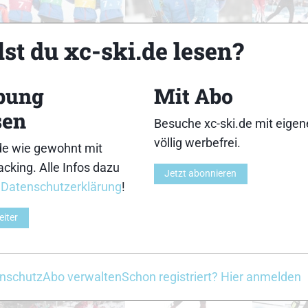
18
19
st du xc-ski.de lesen?
bung
Mit Abo
sen
Besuche xc-ski.de mit eige
23
24
völlig werbefrei.
de wie gewohnt mit
cking. Alle Infos dazu
Jetzt abonnieren
r
Datenschutzerklärung
!
eiter
28
29
nschutz
Abo verwalten
Schon registriert? Hier anmelden