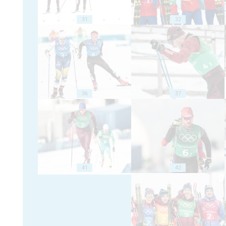
31
32
36
37
41
42