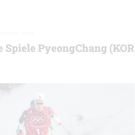
CHANG 2018
»
BILDER
e Spiele PyeongChang (KOR)