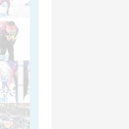
5
10
15