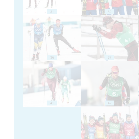
31
32
36
37
41
42