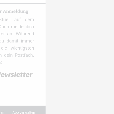
er Anmeldung
ktuell auf dem
Dann melde dich
ter an. Während
 du damit immer
ie wichtigsten
 dein Postfach.
:
gen
Abo verwalten