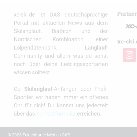
Partne
xc-ski.de ist DAS deutschsprachige
Portal mit aktuellen News aus dem
Skilanglauf, Biathlon und der
Nordischen Kombination, einer
xc-ski.
Loipendatenbank,
Langlauf
-
insta
Community und allem was du sonst
noch über deine Lieblingssportarten
wissen solltest.
Ob
Skilanglauf
-Anfänger oder Profi-
Sportler, wir haben immer ein offenes
Ohr für dich! Du kannst uns jederzeit
über das
Kontaktformular
erreichen.
© 2026 Felgenhauer Medien GbR