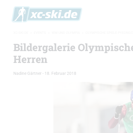
XC-SKI.DE
»
EVENTS
»
WM UND OLYMPIA
»
OLYMPISCHE SPIELE PYEONG
Bildergalerie Olympisch
Herren
Nadine Gärtner
-
18. Februar 2018