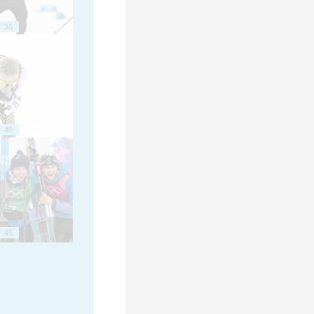
35
40
45