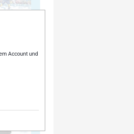
20
nem Account und
25
30