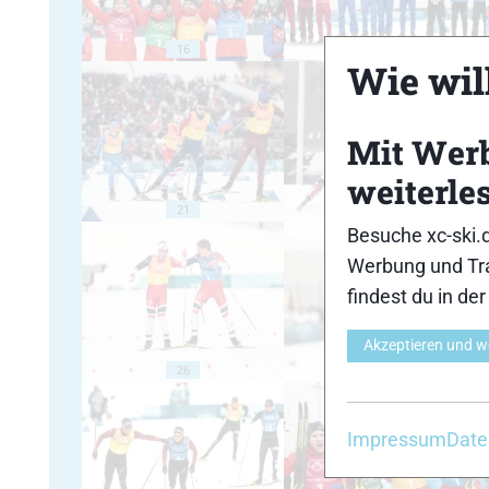
16
17
Wie will
Mit Wer
weiterle
21
22
Besuche xc-ski.
Werbung und Tra
findest du in de
Akzeptieren und w
26
27
Impressum
Date