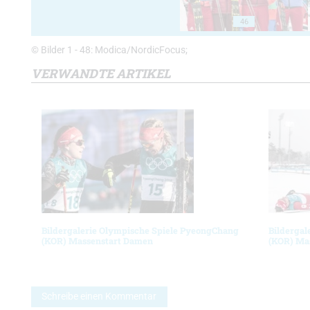
46
© Bilder 1 - 48: Modica/NordicFocus;
VERWANDTE ARTIKEL
Bildergalerie Olympische Spiele PyeongChang
Bildergal
(KOR) Massenstart Damen
(KOR) Ma
Schreibe einen Kommentar