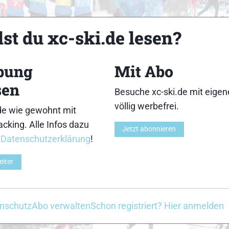
18
19
st du xc-ski.de lesen?
bung
Mit Abo
sen
Besuche xc-ski.de mit eige
23
24
völlig werbefrei.
de wie gewohnt mit
cking. Alle Infos dazu
Jetzt abonnieren
r
Datenschutzerklärung
!
eiter
28
29
nschutz
Abo verwalten
Schon registriert? Hier anmelden