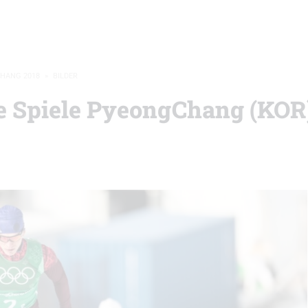
CHANG 2018
»
BILDER
e Spiele PyeongChang (KOR)