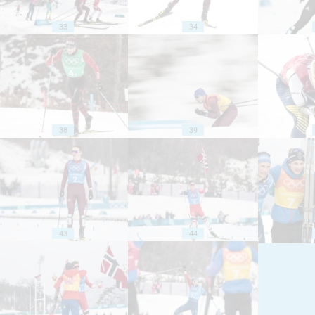
33
34
38
39
43
44