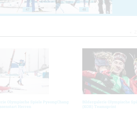
47
48
Z
erie Olympische Spiele PyeongChang
Bildergalerie Olympische Sp
ssenstart Herren
(KOR) Teamsprint