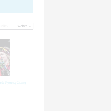
urück
Weiter
iele PyeongChang