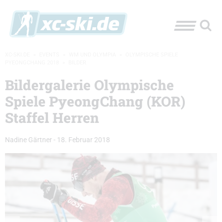
XC-SKI.DE
»
EVENTS
»
WM UND OLYMPIA
»
OLYMPISCHE SPIELE
PYEONGCHANG 2018
»
BILDER
Bildergalerie Olympische
Spiele PyeongChang (KOR)
Staffel Herren
Nadine Gärtner
-
18. Februar 2018