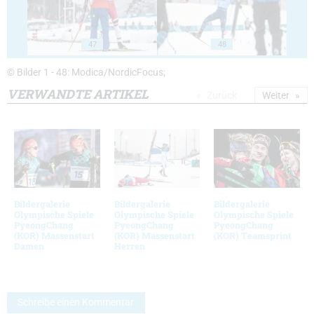
47
48
© Bilder 1 - 48: Modica/NordicFocus;
VERWANDTE ARTIKEL
Zurück
Weiter
Bildergalerie
Bildergalerie
Bildergalerie
Olympische Spiele
Olympische Spiele
Olympische Spiele
PyeongChang
PyeongChang
PyeongChang
(KOR) Massenstart
(KOR) Massenstart
(KOR) Teamsprint
Damen
Herren
Schreibe einen Kommentar