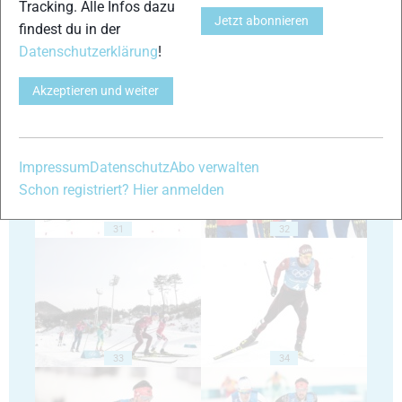
Tracking. Alle Infos dazu
Jetzt abonnieren
findest du in der
Datenschutzerklärung
!
Akzeptieren und weiter
29
30
Impressum
Datenschutz
Abo verwalten
Schon registriert? Hier anmelden
31
32
33
34