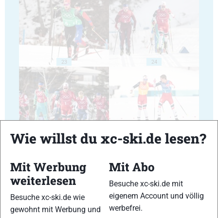
23
24
25
26
Wie willst du xc-ski.de lesen?
Mit Werbung
Mit Abo
weiterlesen
Besuche xc-ski.de mit
eigenem Account und völlig
Besuche xc-ski.de wie
27
28
werbefrei.
gewohnt mit Werbung und