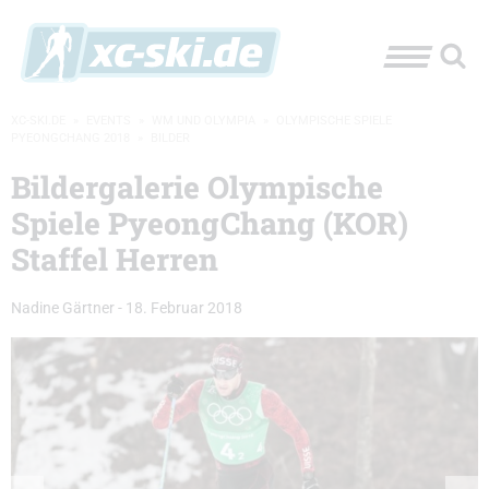
XC-SKI.DE
»
EVENTS
»
WM UND OLYMPIA
»
OLYMPISCHE SPIELE
PYEONGCHANG 2018
»
BILDER
Bildergalerie Olympische
Spiele PyeongChang (KOR)
Staffel Herren
Nadine Gärtner
-
18. Februar 2018