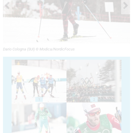
Dario Cologna (SUI) © Modica/NordicFocus
1
2