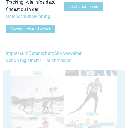
Tracking. Alle Infos dazu
Jetzt abonnieren
findest du in der
Datenschutzerklärung
!
Akzeptieren und weiter
29
30
Impressum
Datenschutz
Abo verwalten
Schon registriert? Hier anmelden
31
32
33
34