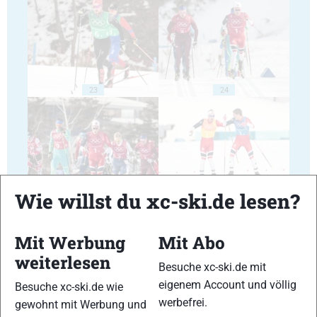
23
24
25
26
Wie willst du xc-ski.de lesen?
Mit Werbung
Mit Abo
weiterlesen
Besuche xc-ski.de mit
eigenem Account und völlig
Besuche xc-ski.de wie
27
28
werbefrei.
gewohnt mit Werbung und