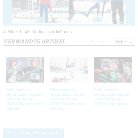
47
48
© Bilder 1 - 48: Modica/NordicFocus;
VERWANDTE ARTIKEL
Zurück
Weiter
Bildergalerie
Bildergalerie
Bildergalerie
Olympische Spiele
Olympische Spiele
Olympische Spiele
PyeongChang
PyeongChang
PyeongChang
(KOR) Massenstart
(KOR) Massenstart
(KOR) Teamsprint
Damen
Herren
Schreibe einen Kommentar