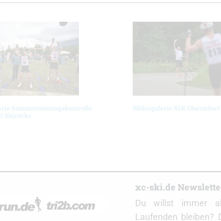
erie Sommerleistungskontrolle
Bildergalerie SLK Oberstdorf
f Skirocks
r
xc-ski.de Newslett
Du willst immer a
Laufenden bleiben? 