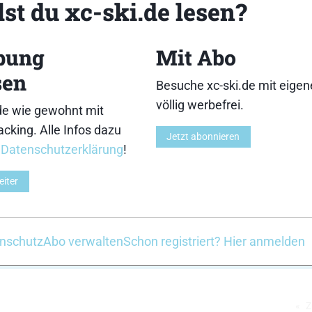
st du xc-ski.de lesen?
bung
Mit Abo
3
4
sen
Besuche xc-ski.de mit eige
völlig werbefrei.
de wie gewohnt mit
cking. Alle Infos dazu
Jetzt abonnieren
r
Datenschutzerklärung
!
8
9
eiter
nschutz
Abo verwalten
Schon registriert? Hier anmelden
2
13
14
Z