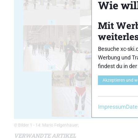
Wie will
Mit Wer
1
2
weiterle
Besuche xc-ski.
Werbung und Tra
findest du in de
6
7
Akzeptieren und w
Impressum
Date
11
1
© Bilder 1 - 14: Mario Felgenhauer;
VERWANDTE ARTIKEL