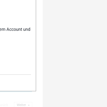
5
nem Account und
10
urück
Weiter