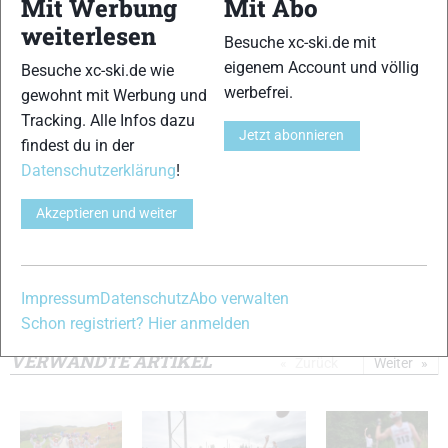
Mit Werbung
Mit Abo
9
10
weiterlesen
Besuche xc-ski.de mit
eigenem Account und völlig
Besuche xc-ski.de wie
werbefrei.
gewohnt mit Werbung und
Tracking. Alle Infos dazu
Jetzt abonnieren
findest du in der
11
12
Datenschutzerklärung
!
Akzeptieren und weiter
13
14
Impressum
Datenschutz
Abo verwalten
Schon registriert? Hier anmelden
© Bilder 1 - 14: Mario Felgenhauer;
VERWANDTE ARTIKEL
Zurück
Weiter