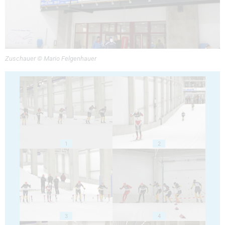
Zuschauer © Mario Felgenhauer
1
2
3
4