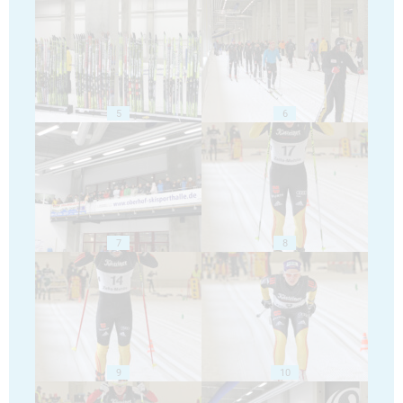
5
6
7
8
9
10