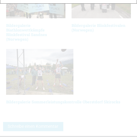
Bildergalerie
Bildergalerie Blinkfestivalen
Biathlonwettkämpfe
(Norwegen)
Blinkfestival Sandnes
(Norwegen)
Bildergalerie Sommerleistungskontrolle Oberstdorf Skirocks
Schreibe einen Kommentar