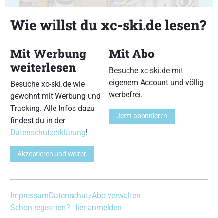
Wie willst du xc-ski.de lesen?
Mit Werbung
Mit Abo
11
12
weiterlesen
Besuche xc-ski.de mit
eigenem Account und völlig
Besuche xc-ski.de wie
werbefrei.
gewohnt mit Werbung und
Tracking. Alle Infos dazu
Jetzt abonnieren
findest du in der
13
14
Datenschutzerklärung
!
© Bilder 1 - 14: Mario Felgenhauer;
Akzeptieren und weiter
VERWANDTE ARTIKEL
Zurück
Weiter
Impressum
Datenschutz
Abo verwalten
Schon registriert? Hier anmelden