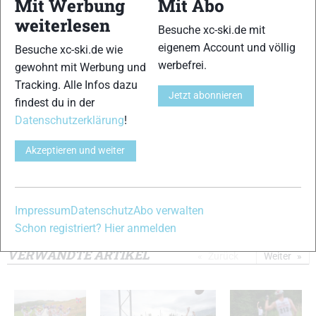
Mit Werbung
Mit Abo
9
10
weiterlesen
Besuche xc-ski.de mit
eigenem Account und völlig
Besuche xc-ski.de wie
werbefrei.
gewohnt mit Werbung und
Tracking. Alle Infos dazu
Jetzt abonnieren
findest du in der
11
12
Datenschutzerklärung
!
Akzeptieren und weiter
13
14
Impressum
Datenschutz
Abo verwalten
Schon registriert? Hier anmelden
© Bilder 1 - 14: Mario Felgenhauer;
VERWANDTE ARTIKEL
Zurück
Weiter