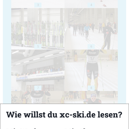
3
4
5
6
7
8
Wie willst du xc-ski.de lesen?