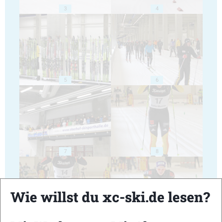
3
4
5
6
7
8
Wie willst du xc-ski.de lesen?