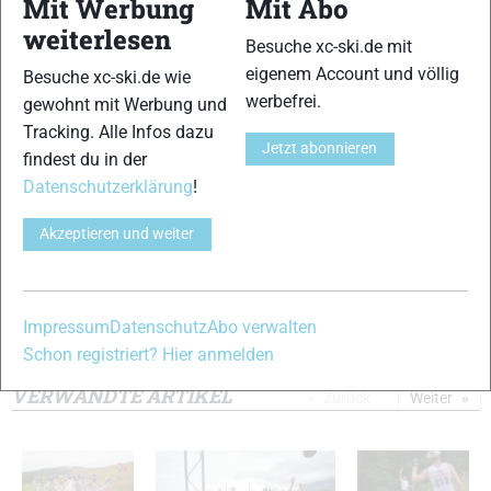
Mit Werbung
Mit Abo
9
10
weiterlesen
Besuche xc-ski.de mit
eigenem Account und völlig
Besuche xc-ski.de wie
werbefrei.
gewohnt mit Werbung und
Tracking. Alle Infos dazu
Jetzt abonnieren
findest du in der
11
12
Datenschutzerklärung
!
Akzeptieren und weiter
13
14
Impressum
Datenschutz
Abo verwalten
Schon registriert? Hier anmelden
© Bilder 1 - 14: Mario Felgenhauer;
VERWANDTE ARTIKEL
Zurück
Weiter