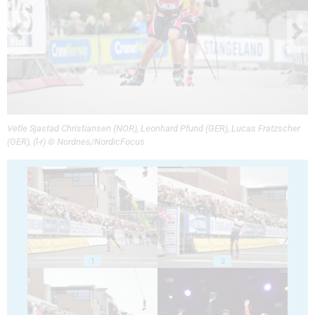
Vetle Sjastad Christiansen (NOR), Leonhard Pfund (GER), Lucas Fratzscher
(GER), (l-r) © Nordnes/NordicFocus
1
2