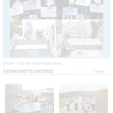
59
60
61
62
© Bilder 1 - 62: Nordnes/NordicFocus;
VERWANDTE ARTIKEL
Zurück
Weiter