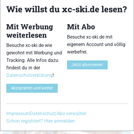
Wie willst du xc-ski.de lesen?
Mit Werbung
Mit Abo
weiterlesen
Besuche xc-ski.de mit
35
36
eigenem Account und völlig
Besuche xc-ski.de wie
werbefrei.
gewohnt mit Werbung und
Tracking. Alle Infos dazu
Jetzt abonnieren
findest du in der
Datenschutzerklärung
!
37
38
Akzeptieren und weiter
Impressum
Datenschutz
Abo verwalten
Schon registriert? Hier anmelden
39
40