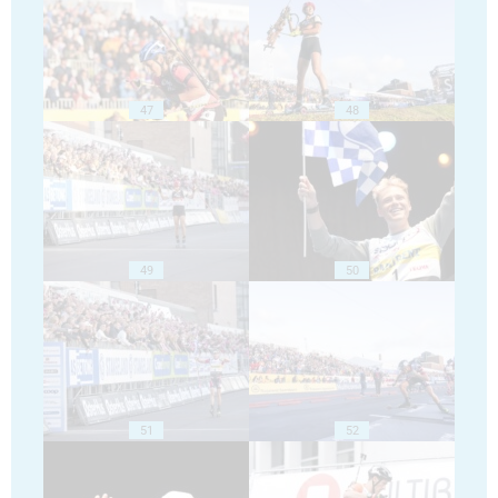
47
48
49
50
51
52