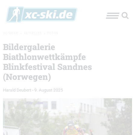
XC-SKI.DE
»
AKTUELLES
»
FOTOS
Bildergalerie
Biathlonwettkämpfe
Blinkfestival Sandnes
(Norwegen)
Harald Deubert
-
9. August 2025