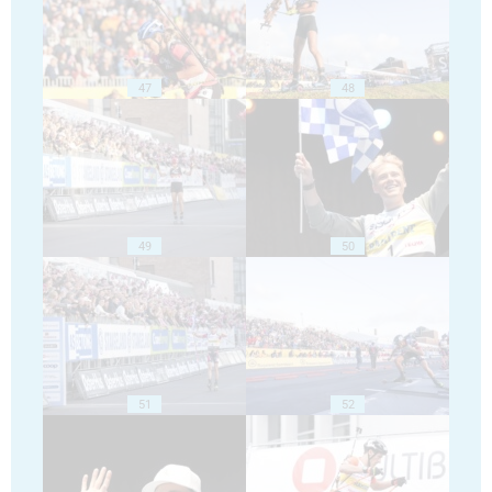
47
48
49
50
51
52