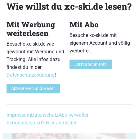
Wie willst du xc-ski.de lesen?
Mit Werbung
Mit Abo
weiterlesen
Besuche xc-ski.de mit
35
36
eigenem Account und völlig
Besuche xc-ski.de wie
werbefrei.
gewohnt mit Werbung und
Tracking. Alle Infos dazu
Jetzt abonnieren
findest du in der
Datenschutzerklärung
!
37
38
Akzeptieren und weiter
Impressum
Datenschutz
Abo verwalten
Schon registriert? Hier anmelden
39
40