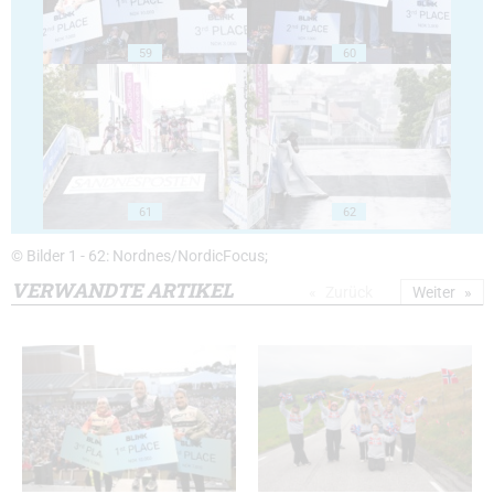
59
60
61
62
© Bilder 1 - 62: Nordnes/NordicFocus;
VERWANDTE ARTIKEL
Zurück
Weiter