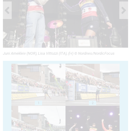
Juni Arnekleiv (NOR), Lisa Vittozzi (ITA), (l-r) © Nordnes/NordicFocus
1
2