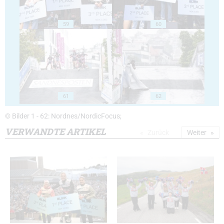
59
60
61
62
© Bilder 1 - 62: Nordnes/NordicFocus;
VERWANDTE ARTIKEL
Zurück
Weiter