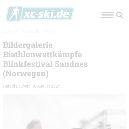
XC-SKI.DE
»
AKTUELLES
»
FOTOS
Bildergalerie
Biathlonwettkämpfe
Blinkfestival Sandnes
(Norwegen)
Harald Deubert
-
9. August 2025