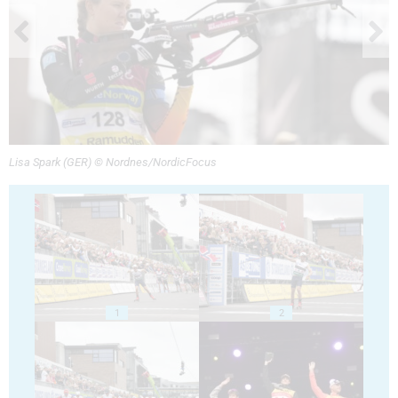
Lisa Spark (GER) © Nordnes/NordicFocus
1
2