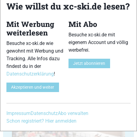
Wie willst du xc-ski.de lesen?
Mit Werbung
Mit Abo
weiterlesen
Besuche xc-ski.de mit
35
36
eigenem Account und völlig
Besuche xc-ski.de wie
werbefrei.
gewohnt mit Werbung und
Tracking. Alle Infos dazu
Jetzt abonnieren
findest du in der
Datenschutzerklärung
!
37
38
Akzeptieren und weiter
Impressum
Datenschutz
Abo verwalten
Schon registriert? Hier anmelden
39
40