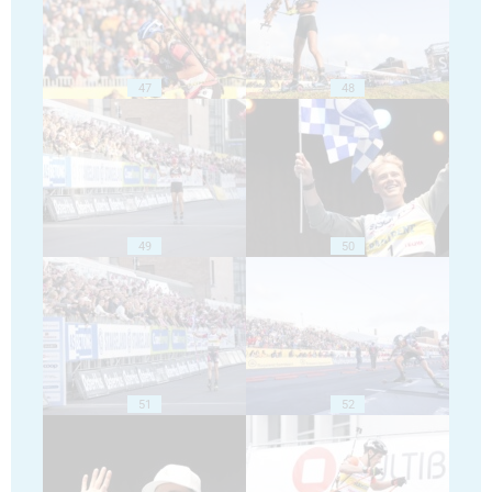
47
48
49
50
51
52