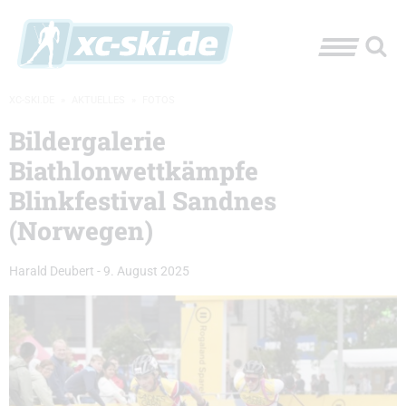
XC-SKI.DE
»
AKTUELLES
»
FOTOS
Bildergalerie
Biathlonwettkämpfe
Blinkfestival Sandnes
(Norwegen)
Harald Deubert
-
9. August 2025