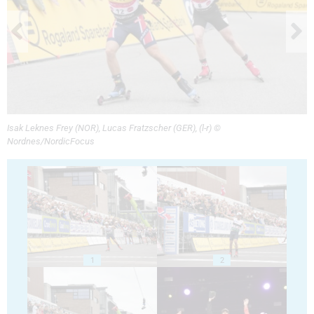
Isak Leknes Frey (NOR), Lucas Fratzscher (GER), (l-r) ©
Nordnes/NordicFocus
1
2