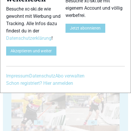
Besuche xc-ski.de mit
eigenem Account und völlig
Besuche xc-ski.de wie
werbefrei.
gewohnt mit Werbung und
Tracking. Alle Infos dazu
Jetzt abonnieren
findest du in der
Datenschutzerklärung
!
35
36
Akzeptieren und weiter
Impressum
Datenschutz
Abo verwalten
37
38
Schon registriert? Hier anmelden
39
40