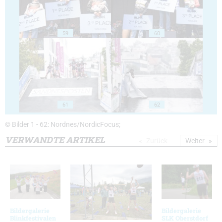
59
60
61
62
© Bilder 1 - 62: Nordnes/NordicFocus;
VERWANDTE ARTIKEL
Zurück
Weiter
Bildergalerie
Bildergalerie
Blinkfestivalen
SLK Oberstdorf