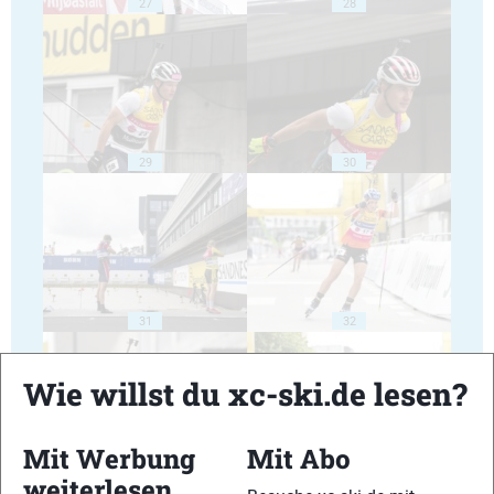
27
28
29
30
31
32
Wie willst du xc-ski.de lesen?
Mit Werbung
Mit Abo
weiterlesen
33
34