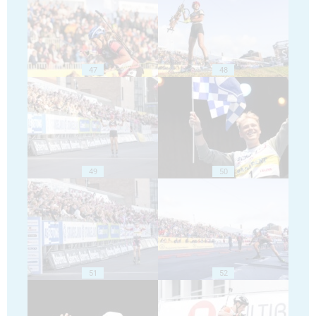
47
48
49
50
51
52