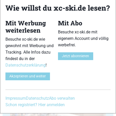
Wie willst du xc-ski.de lesen?
Mit Werbung
Mit Abo
weiterlesen
Besuche xc-ski.de mit
35
36
eigenem Account und völlig
Besuche xc-ski.de wie
werbefrei.
gewohnt mit Werbung und
Tracking. Alle Infos dazu
Jetzt abonnieren
findest du in der
Datenschutzerklärung
!
37
38
Akzeptieren und weiter
Impressum
Datenschutz
Abo verwalten
Schon registriert? Hier anmelden
39
40