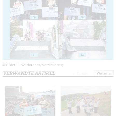
59
60
61
62
© Bilder 1 - 62: Nordnes/NordicFocus;
VERWANDTE ARTIKEL
Zurück
Weiter