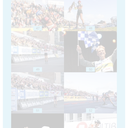
47
48
49
50
51
52