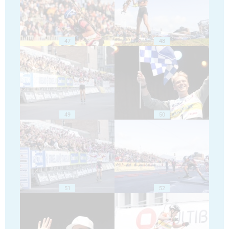
47
48
49
50
51
52