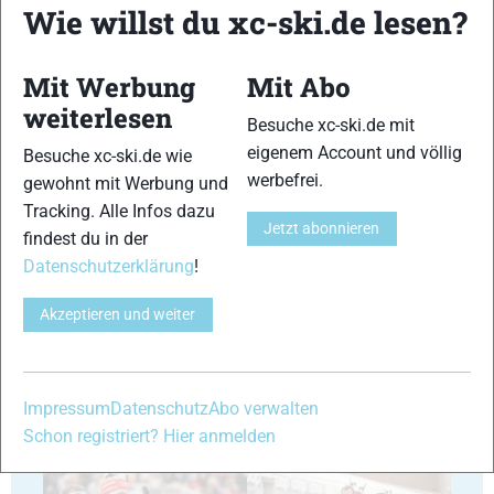
Wie willst du xc-ski.de lesen?
Mit Werbung
Mit Abo
weiterlesen
Besuche xc-ski.de mit
35
36
eigenem Account und völlig
Besuche xc-ski.de wie
werbefrei.
gewohnt mit Werbung und
Tracking. Alle Infos dazu
Jetzt abonnieren
findest du in der
Datenschutzerklärung
!
37
38
Akzeptieren und weiter
Impressum
Datenschutz
Abo verwalten
Schon registriert? Hier anmelden
39
40