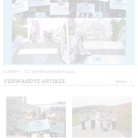
59
60
61
62
© Bilder 1 - 62: Nordnes/NordicFocus;
VERWANDTE ARTIKEL
Zurück
Weiter