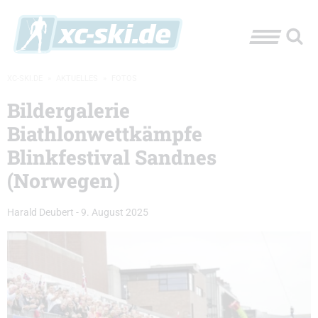
XC-SKI.DE
»
AKTUELLES
»
FOTOS
Bildergalerie
Biathlonwettkämpfe
Blinkfestival Sandnes
(Norwegen)
Harald Deubert
-
9. August 2025