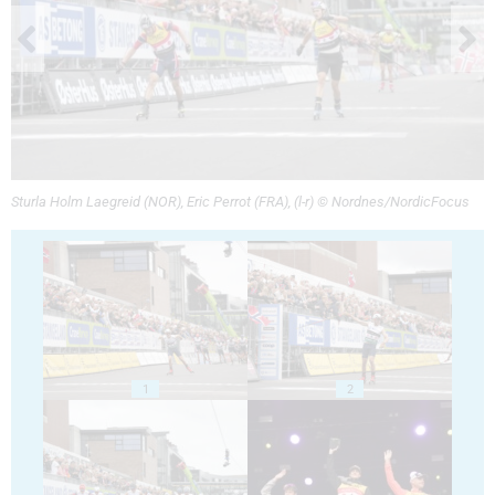
Sturla Holm Laegreid (NOR), Eric Perrot (FRA), (l-r) © Nordnes/NordicFocus
1
2