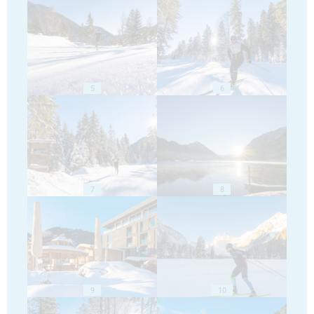
5
6
7
8
9
10