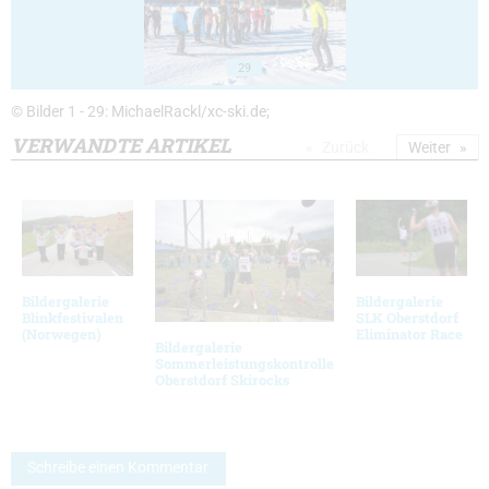
29
© Bilder 1 - 29: MichaelRackl/xc-ski.de;
VERWANDTE ARTIKEL
Zurück
Weiter
Bildergalerie
Bildergalerie
Blinkfestivalen
SLK Oberstdorf
(Norwegen)
Eliminator Race
Bildergalerie
Sommerleistungskontrolle
Oberstdorf Skirocks
Schreibe einen Kommentar