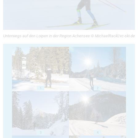
Unterwegs auf den Loipen in der Region Achensee © MichaelRackl/xc-ski.de
1
2
3
4