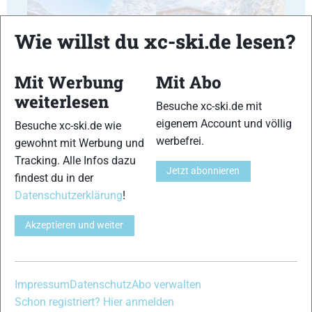
Wie willst du xc-ski.de lesen?
17
18
Mit Werbung
Mit Abo
weiterlesen
Besuche xc-ski.de mit
eigenem Account und völlig
Besuche xc-ski.de wie
werbefrei.
gewohnt mit Werbung und
Tracking. Alle Infos dazu
19
20
Jetzt abonnieren
findest du in der
Datenschutzerklärung
!
Akzeptieren und weiter
21
22
Impressum
Datenschutz
Abo verwalten
Schon registriert? Hier anmelden