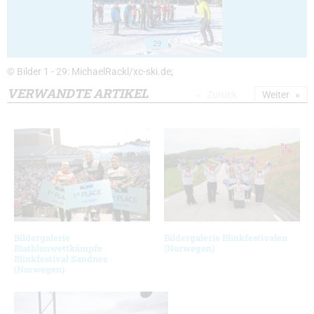
29
© Bilder 1 - 29: MichaelRackl/xc-ski.de;
VERWANDTE ARTIKEL
Zurück
Weiter
Bildergalerie
Bildergalerie Blinkfestivalen
Biathlonwettkämpfe
(Norwegen)
Blinkfestival Sandnes
(Norwegen)