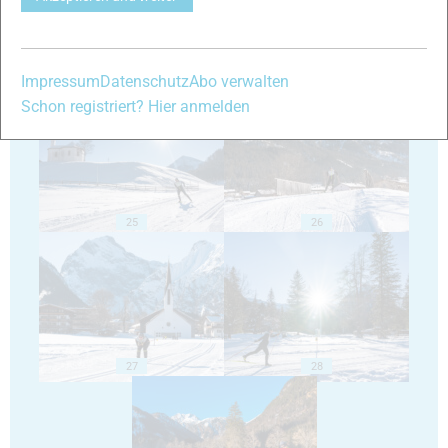
23
24
Impressum
Datenschutz
Abo verwalten
Schon registriert? Hier anmelden
25
26
27
28