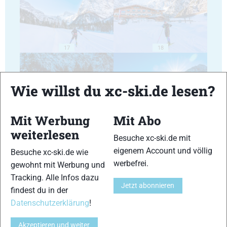
17
18
Wie willst du xc-ski.de lesen?
Mit Werbung
Mit Abo
19
20
weiterlesen
Besuche xc-ski.de mit
eigenem Account und völlig
Besuche xc-ski.de wie
werbefrei.
gewohnt mit Werbung und
Tracking. Alle Infos dazu
Jetzt abonnieren
findest du in der
21
22
Datenschutzerklärung
!
Akzeptieren und weiter