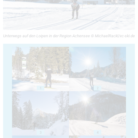
Unterwegs auf den Loipen in der Region Achensee © MichaelRackl/xc-ski.de
1
2
3
4