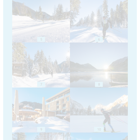
5
6
7
8
9
10