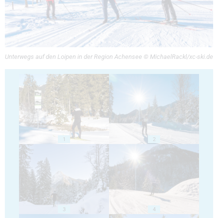
Unterwegs auf den Loipen in der Region Achensee © MichaelRackl/xc-ski.de
1
2
3
4