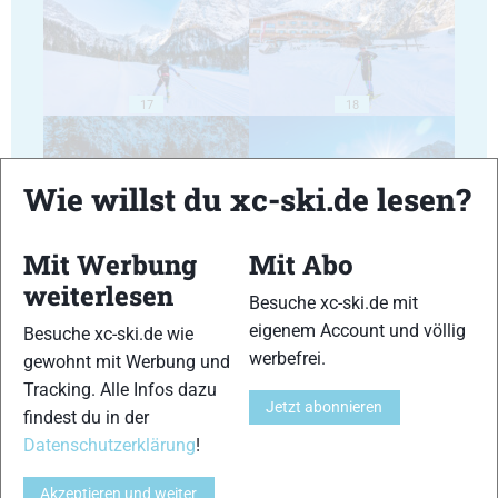
17
18
Wie willst du xc-ski.de lesen?
Mit Werbung
Mit Abo
19
20
weiterlesen
Besuche xc-ski.de mit
eigenem Account und völlig
Besuche xc-ski.de wie
werbefrei.
gewohnt mit Werbung und
Tracking. Alle Infos dazu
Jetzt abonnieren
findest du in der
21
22
Datenschutzerklärung
!
Akzeptieren und weiter