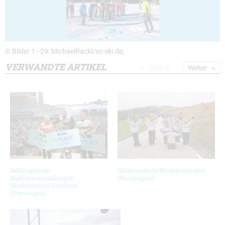
29
© Bilder 1 - 29: MichaelRackl/xc-ski.de;
VERWANDTE ARTIKEL
Zurück
Weiter
Bildergalerie
Bildergalerie Blinkfestivalen
Biathlonwettkämpfe
(Norwegen)
Blinkfestival Sandnes
(Norwegen)