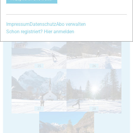
23
24
Impressum
Datenschutz
Abo verwalten
Schon registriert? Hier anmelden
25
26
27
28