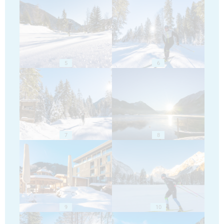
5
6
7
8
9
10