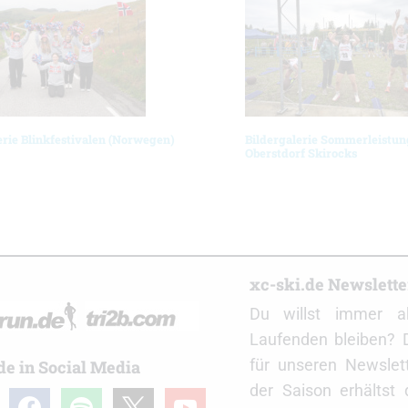
erie Blinkfestivalen (Norwegen)
Bildergalerie Sommerleistun
Oberstdorf Skirocks
r
xc-ski.de Newslett
Du willst immer a
Laufenden bleiben? 
für unseren Newslet
de in Social Media
der Saison erhältst
gram
facebook
spotify
x
youtube