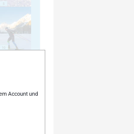
5
10
15
nem Account und