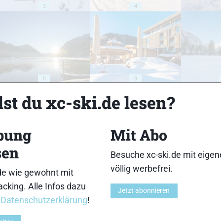
3
4
8
9
st du xc-ski.de lesen?
bung
Mit Abo
sen
13
14
Besuche xc-ski.de mit eige
völlig werbefrei.
de wie gewohnt mit
cking. Alle Infos dazu
Jetzt abonnieren
r
Datenschutzerklärung
!