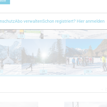
eiter
18
19
nschutz
Abo verwalten
Schon registriert? Hier anmelden
23
24
7
28
29
Z