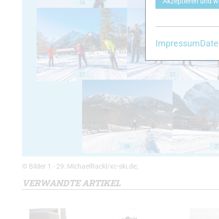
Akzeptieren und w
16
17
Impressum
Date
21
22
26
2
© Bilder 1 - 29: MichaelRackl/xc-ski.de;
VERWANDTE ARTIKEL