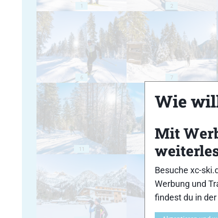
1
2
6
7
Wie will
Mit Wer
weiterle
11
12
Besuche xc-ski.
Werbung und Tra
findest du in de