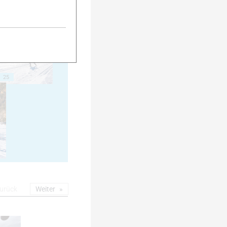
20
25
urück
Weiter