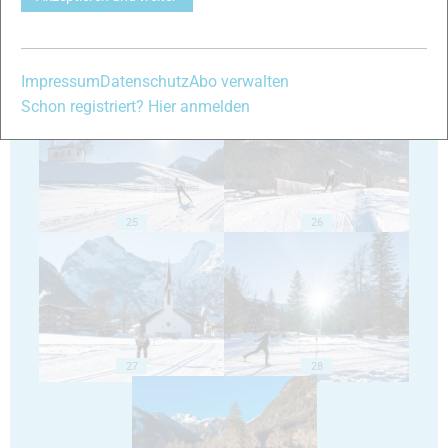
23
24
Impressum
Datenschutz
Abo verwalten
Schon registriert? Hier anmelden
25
26
27
28