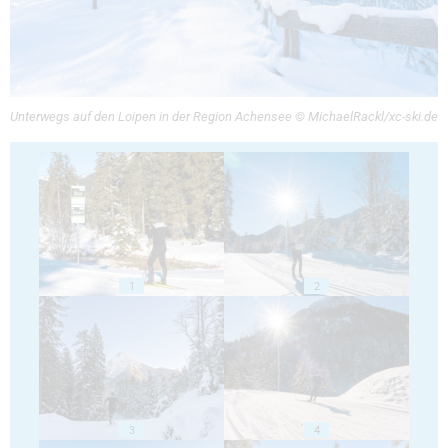
Unterwegs auf den Loipen in der Region Achensee © MichaelRackl/xc-ski.de
1
2
3
4