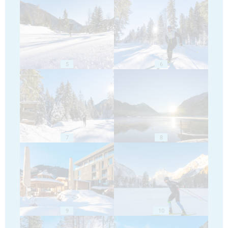
5
6
7
8
9
10