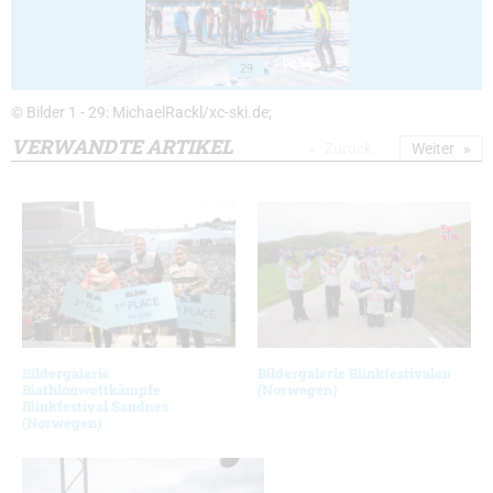
29
© Bilder 1 - 29: MichaelRackl/xc-ski.de;
VERWANDTE ARTIKEL
Zurück
Weiter
Bildergalerie
Bildergalerie Blinkfestivalen
Biathlonwettkämpfe
(Norwegen)
Blinkfestival Sandnes
(Norwegen)