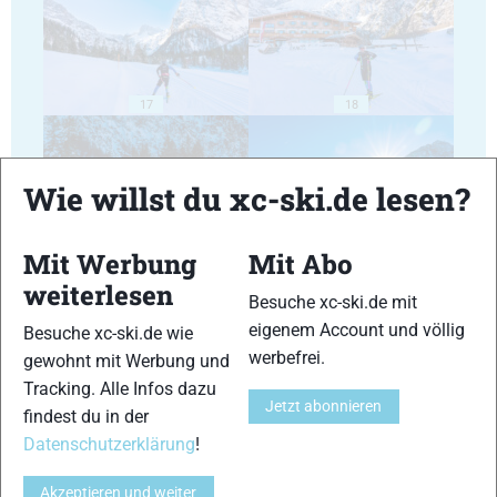
17
18
Wie willst du xc-ski.de lesen?
Mit Werbung
Mit Abo
19
20
weiterlesen
Besuche xc-ski.de mit
eigenem Account und völlig
Besuche xc-ski.de wie
werbefrei.
gewohnt mit Werbung und
Tracking. Alle Infos dazu
Jetzt abonnieren
findest du in der
21
22
Datenschutzerklärung
!
Akzeptieren und weiter