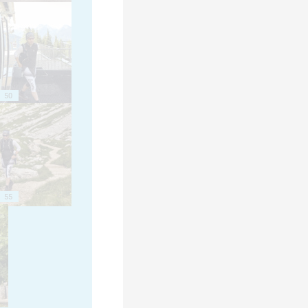
50
55