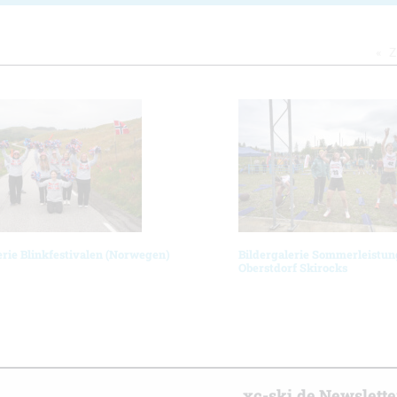
Z
erie Blinkfestivalen (Norwegen)
Bildergalerie Sommerleistun
Oberstdorf Skirocks
r
xc-ski.de Newslett