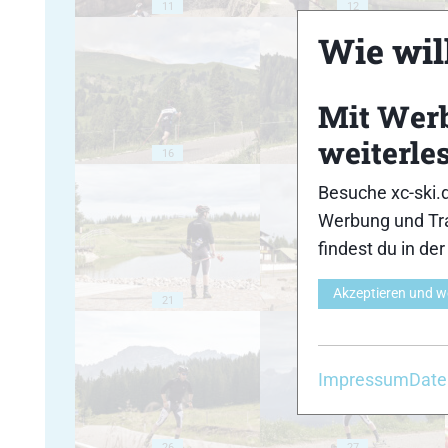
11
12
Wie will
Mit Wer
weiterle
16
17
Besuche xc-ski.
Werbung und Tra
findest du in de
Akzeptieren und w
21
22
Impressum
Date
26
27