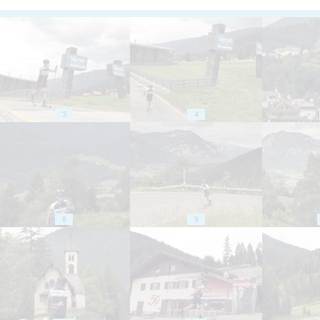
3
4
8
9