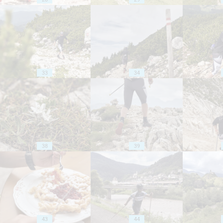
33
34
38
39
43
44