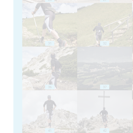
31
32
36
37
41
42