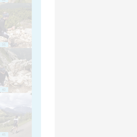
35
40
45