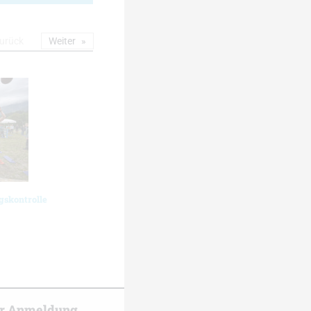
urück
Weiter
gskontrolle
er Anmeldung