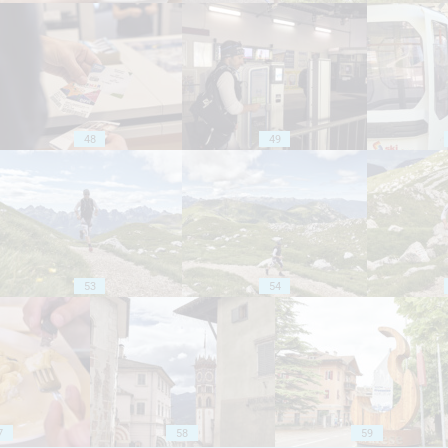
48
49
53
54
7
58
59