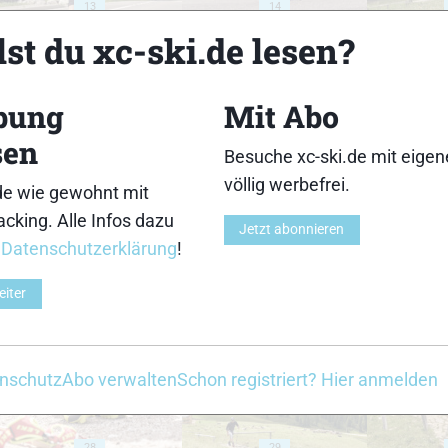
13
14
st du xc-ski.de lesen?
bung
Mit Abo
sen
Besuche xc-ski.de mit eige
18
19
völlig werbefrei.
de wie gewohnt mit
cking. Alle Infos dazu
Jetzt abonnieren
r
Datenschutzerklärung
!
eiter
23
24
nschutz
Abo verwalten
Schon registriert? Hier anmelden
28
29