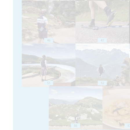
46
47
51
52
56
5